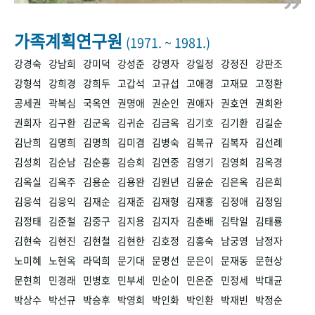
+1
성과 50선
숫자로 보는 50년
50
주년 광장
세계와 함께 한 KIHASA
가족계획연구원
(1971. ~ 1981.)
강경숙
강남희
강미덕
강성준
강영자
강일정
강정진
강판조
VR 역사관
강형석
강희경
강희두
고갑석
고규섭
고애경
고재묘
고정환
공세권
곽복심
국옥연
권명애
권순인
권애자
권호연
권희완
권희자
김구환
김군옥
김귀순
김금옥
김기호
김기환
김길순
김난희
김명희
김명희
김미겸
김병숙
김복규
김복자
김선례
김성희
김순남
김순흥
김승희
김연중
김영기
김영희
김옥경
김옥실
김옥주
김용순
김용완
김원년
김윤순
김은옥
김은희
김응석
김응익
김재순
김재준
김재형
김재홍
김정애
김정임
김정태
김준철
김중구
김지용
김지자
김춘배
김탁일
김태룡
김현숙
김현진
김현철
김현한
김호정
김홍숙
남궁영
남정자
노미혜
노현옥
라덕희
문기대
문명선
문은이
문재동
문현상
문현희
민경래
민병호
민부세
민순이
민은준
민정세
박대균
박상수
박선규
박승후
박영희
박인화
박인환
박재빈
박정순