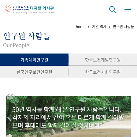
home
기관 역사
연구원 사람들
기관 역사
연구원 사람들
걸어온 길
기관 변천사
역대 기관장
연구원 사람들
Our People
연구 역사
가족계획연구원
한국보건개발연구원
정책과 연구
키워드로 보는 연구 역사
연구자들
한국인구보건연구원
한국보건사회연구원
간행물 변천사
기록물 아카이브
50년 역사를 함께 해 온 연구원 사람들입니다.
사진 아카이브
문서 기록물
행정박물
영상 기록물
각자의 자리에서 같이 혹은 다르게 함께 걸어왔
으며 후대에도 함께 걸어갈 것입니다.
+1
50
주년 기념