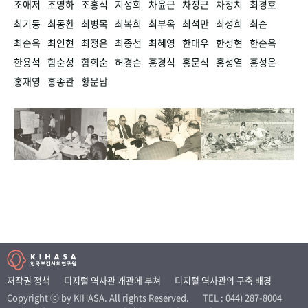
조애저
조영하
조홍식
지성희
차윤근
차정근
차정치
최경호
최기동
최동환
최병목
최복희
최부옥
최석만
최성희
최순
최순옥
최인현
최정은
최종선
최혜영
한대우
한성현
한순옥
한용석
함순성
함희순
허경순
홍경식
홍문식
홍성열
홍성운
홍재영
홍종관
황문남
저작권 정책
디지털 역사관 개관에 부쳐
디지털 역사관의 구축 배경
Copyright ⓒ by KIHASA. All rights Reserved.
TEL : 044) 287-8004