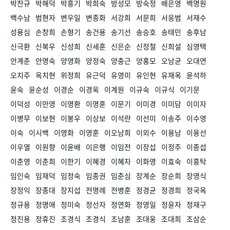
박찬규
박해덕
박흥기
박희숙
방성모
방숙정
배은영
백명원
백수남
범현자
변우일
변종화
서강희
서문희
서응범
서재수
성용심
손창희
손형기
송건용
송기선
송승호
송태민
송후남
신극환
신복우
신성희
신세훈
신은순
신정철
신희설
심영택
안계춘
안명숙
양영화
양정숙
양충근
양홍모
오남균
오대연
오치주
옥치현
위정희
유근덕
유영미
유인현
유재옥
윤석하
윤숙
윤순성
이경순
이경욱
이계원
이규숙
이규식
이기문
이덕성
이만영
이명환
이명훈
이문기
이미경
이미담
이미자
이병무
이보현
이봉우
이상보
이석란
이선미
이송주
이수영
이숙
이시백
이영화
이영훈
이오남희
이외수
이용남
이용선
이우열
이원향
이윤배
이은행
이임전
이장섭
이정주
이종섭
이춘영
이춘희
이한기
이혜경
이혜자
이화영
이효숙
이흥탁
임인숙
임재덕
임정숙
임종권
임춘심
장계순
장순희
장영식
장정익
장종대
장지섭
전명례
전병훈
정경균
정경희
정국옥
정규용
정명애
정미숙
정선자
정연화
정영일
정윤자
정재구
정진용
정휴진
조경식
조경식
조남훈
조대웅
조대희
조삼순