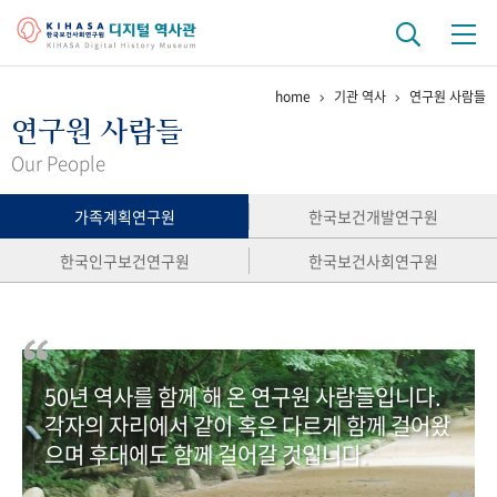
home
기관 역사
연구원 사람들
기관 역사
연구원 사람들
걸어온 길
기관 변천사
역대 기관장
연구원 사람들
Our People
연구 역사
가족계획연구원
한국보건개발연구원
정책과 연구
키워드로 보는 연구 역사
연구자들
한국인구보건연구원
한국보건사회연구원
간행물 변천사
기록물 아카이브
50년 역사를 함께 해 온 연구원 사람들입니다.
사진 아카이브
문서 기록물
행정박물
영상 기록물
각자의 자리에서 같이 혹은 다르게 함께 걸어왔
으며 후대에도 함께 걸어갈 것입니다.
+1
50
주년 기념