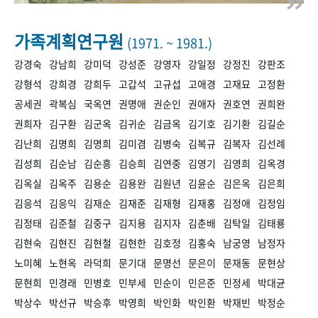
+1
성과 50선
숫자로 보는 50년
50
주년 광장
세계와 함께 한 KIHASA
가족계획연구원
(1971. ~ 1981.)
강경숙
강남희
강미덕
강성준
강영자
강일정
강정진
강판조
VR 역사관
강형석
강희경
강희두
고갑석
고규섭
고애경
고재묘
고정환
공세권
곽복심
국옥연
권명애
권순인
권애자
권호연
권희완
권희자
김구환
김군옥
김귀순
김금옥
김기호
김기환
김길순
김난희
김명희
김명희
김미겸
김병숙
김복규
김복자
김선례
김성희
김순남
김순흥
김승희
김연중
김영기
김영희
김옥경
김옥실
김옥주
김용순
김용완
김원년
김윤순
김은옥
김은희
김응석
김응익
김재순
김재준
김재형
김재홍
김정애
김정임
김정태
김준철
김중구
김지용
김지자
김춘배
김탁일
김태룡
김현숙
김현진
김현철
김현한
김호정
김홍숙
남궁영
남정자
노미혜
노현옥
라덕희
문기대
문명선
문은이
문재동
문현상
문현희
민경래
민병호
민부세
민순이
민은준
민정세
박대균
박상수
박선규
박승후
박영희
박인화
박인환
박재빈
박정순