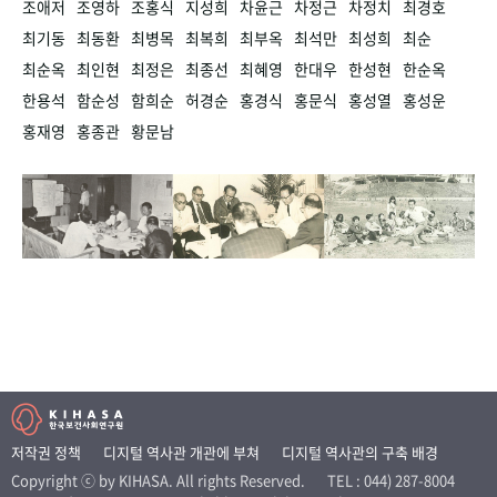
조애저
조영하
조홍식
지성희
차윤근
차정근
차정치
최경호
최기동
최동환
최병목
최복희
최부옥
최석만
최성희
최순
최순옥
최인현
최정은
최종선
최혜영
한대우
한성현
한순옥
한용석
함순성
함희순
허경순
홍경식
홍문식
홍성열
홍성운
홍재영
홍종관
황문남
저작권 정책
디지털 역사관 개관에 부쳐
디지털 역사관의 구축 배경
Copyright ⓒ by KIHASA. All rights Reserved.
TEL : 044) 287-8004