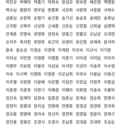
박찬규
박해덕
박흥기
박희숙
방성모
방숙정
배은영
백명원
백수남
범현자
변우일
변종화
서강희
서문희
서응범
서재수
성용심
손창희
손형기
송건용
송기선
송승호
송태민
송후남
신극환
신복우
신성희
신세훈
신은순
신정철
신희설
심영택
안계춘
안명숙
양영화
양정숙
양충근
양홍모
오남균
오대연
오치주
옥치현
위정희
유근덕
유영미
유인현
유재옥
윤석하
윤숙
윤순성
이경순
이경욱
이계원
이규숙
이규식
이기문
이덕성
이만영
이명환
이명훈
이문기
이미경
이미담
이미자
이병무
이보현
이봉우
이상보
이석란
이선미
이송주
이수영
이숙
이시백
이영화
이영훈
이오남희
이외수
이용남
이용선
이우열
이원향
이윤배
이은행
이임전
이장섭
이정주
이종섭
이춘영
이춘희
이한기
이혜경
이혜자
이화영
이효숙
이흥탁
임인숙
임재덕
임정숙
임종권
임춘심
장계순
장순희
장영식
장정익
장종대
장지섭
전명례
전병훈
정경균
정경희
정국옥
정규용
정명애
정미숙
정선자
정연화
정영일
정윤자
정재구
정진용
정휴진
조경식
조경식
조남훈
조대웅
조대희
조삼순