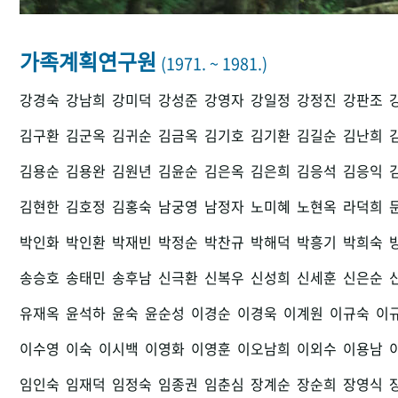
가족계획연구원
(1971. ~ 1981.)
강경숙
강남희
강미덕
강성준
강영자
강일정
강정진
강판조
김구환
김군옥
김귀순
김금옥
김기호
김기환
김길순
김난희
김용순
김용완
김원년
김윤순
김은옥
김은희
김응석
김응익
김현한
김호정
김홍숙
남궁영
남정자
노미혜
노현옥
라덕희
박인화
박인환
박재빈
박정순
박찬규
박해덕
박흥기
박희숙
송승호
송태민
송후남
신극환
신복우
신성희
신세훈
신은순
유재옥
윤석하
윤숙
윤순성
이경순
이경욱
이계원
이규숙
이
이수영
이숙
이시백
이영화
이영훈
이오남희
이외수
이용남
임인숙
임재덕
임정숙
임종권
임춘심
장계순
장순희
장영식