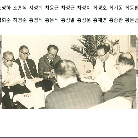
조영하
조홍식
지성희
차윤근
차정근
차정치
최경호
최기동
최동
함희순
허경순
홍경식
홍문식
홍성열
홍성운
홍재영
홍종관
황문