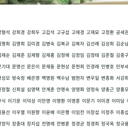
강형석
강희경
강희두
고갑석
고규섭
고애경
고재묘
고정환
공세
김명희
김명희
김미겸
김병숙
김복규
김복자
김선례
김성희
김순
김재순
김재준
김재형
김재홍
김정애
김정임
김정태
김준철
김중
문기대
문명선
문은이
문재동
문현상
문현희
민경래
민병호
민부
방성모
방숙정
배은영
백명원
백수남
범현자
변우일
변종화
서강
신정철
신희설
심영택
안계춘
안명숙
양영화
양정숙
양충근
양홍
규식
이기문
이덕성
이만영
이명환
이명훈
이문기
이미경
이미담
이용선
이우열
이원향
이윤배
이은행
이임전
이장섭
이정주
이종
장정익
장종대
장지섭
전명례
전병훈
정경균
정경희
정국옥
정규