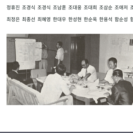
정휴진
조경식
조경식
조남훈
조대웅
조대희
조삼순
조애저
최정은
최종선
최혜영
한대우
한성현
한순옥
한용석
함순성