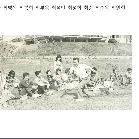
환
최병목
최복희
최부옥
최석만
최성희
최순
최순옥
최인현
남