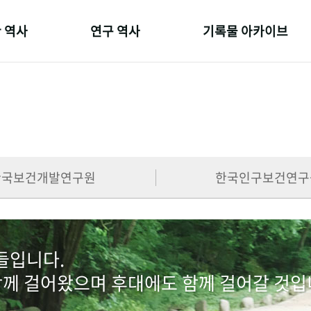
 역사
연구 역사
기록물 아카이브
온 길
정책과 연구
사진 아카이브
 변천사
키워드로 보는 연구 역사
문서 기록물
 기관장
연구자들
행정박물
 사람들
간행물 변천사
영상 기록물
한국보건개발연구원
한국인구보건연구
람들입니다.
함께 걸어왔으며 후대에도 함께 걸어갈 것입