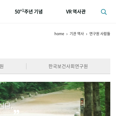
+1
50
주년 기념
VR 역사관
성과 50선
home
기관 역사
연구원 사람들
숫자로 보는 50년
+1
50
주년 광장
세계와 함께 한 KIHASA
원
한국보건사회연구원
니다.