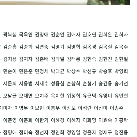
권
곽복심
국옥연
권명애
권순인
권애자
권호연
권희완
권희자
남
김순흥
김승희
김연중
김영기
김영희
김옥경
김옥실
김옥주
구
김지용
김지자
김춘배
김탁일
김태룡
김현숙
김현진
김현철
세
민순이
민은준
민정세
박대균
박상수
박선규
박승후
박영희
희
서문희
서응범
서재수
성용심
손창희
손형기
송건용
송기선
모
오남균
오대연
오치주
옥치현
위정희
유근덕
유영미
유인현
이미자
이병무
이보현
이봉우
이상보
이석란
이선미
이송주
섭
이춘영
이춘희
이한기
이혜경
이혜자
이화영
이효숙
이흥탁
용
정명애
정미숙
정선자
정연화
정영일
정윤자
정재구
정진용