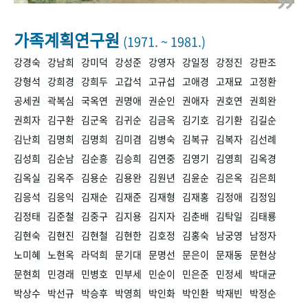
+1
성과 50선
숫자로 보는 50년
50
주년 광장
세계와 함께 한 KIHASA
가족계획연구원
(1971. ~ 1981.)
강경숙
강남희
강미덕
강성준
강영자
강일정
강정진
강판조
VR 역사관
강형석
강희경
강희두
고갑석
고규섭
고애경
고재묘
고정환
공세권
곽복심
국옥연
권명애
권순인
권애자
권호연
권희완
권희자
김구환
김군옥
김귀순
김금옥
김기호
김기환
김길순
김난희
김명희
김명희
김미겸
김병숙
김복규
김복자
김선례
김성희
김순남
김순흥
김승희
김연중
김영기
김영희
김옥경
김옥실
김옥주
김용순
김용완
김원년
김윤순
김은옥
김은희
김응석
김응익
김재순
김재준
김재형
김재홍
김정애
김정임
김정태
김준철
김중구
김지용
김지자
김춘배
김탁일
김태룡
김현숙
김현진
김현철
김현한
김호정
김홍숙
남궁영
남정자
노미혜
노현옥
라덕희
문기대
문명선
문은이
문재동
문현상
문현희
민경래
민병호
민부세
민순이
민은준
민정세
박대균
박상수
박선규
박승후
박영희
박인화
박인환
박재빈
박정순