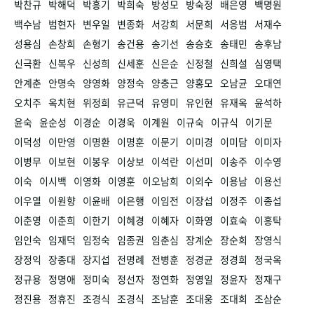
박찬규
박해덕
박흥기
박희숙
방성모
방숙정
배은영
백명원
백수남
범현자
변우일
변종화
서강희
서문희
서응범
서재수
성용심
손창희
손형기
송건용
송기선
송승호
송태민
송후남
신극환
신복우
신성희
신세훈
신은순
신정철
신희설
심영택
안계춘
안명숙
양영화
양정숙
양충근
양홍모
오남균
오대연
오치주
옥치현
위정희
유근덕
유영미
유인현
유재옥
윤석하
윤숙
윤순성
이경순
이경욱
이계원
이규숙
이규식
이기문
이덕성
이만영
이명환
이명훈
이문기
이미경
이미담
이미자
이병무
이보현
이봉우
이상보
이석란
이선미
이송주
이수영
이숙
이시백
이영화
이영훈
이오남희
이외수
이용남
이용선
이우열
이원향
이윤배
이은행
이임전
이장섭
이정주
이종섭
이춘영
이춘희
이한기
이혜경
이혜자
이화영
이효숙
이흥탁
임인숙
임재덕
임정숙
임종권
임춘심
장계순
장순희
장영식
장정익
장종대
장지섭
전명례
전병훈
정경균
정경희
정국옥
정규용
정명애
정미숙
정선자
정연화
정영일
정윤자
정재구
정진용
정휴진
조경식
조경식
조남훈
조대웅
조대희
조삼순