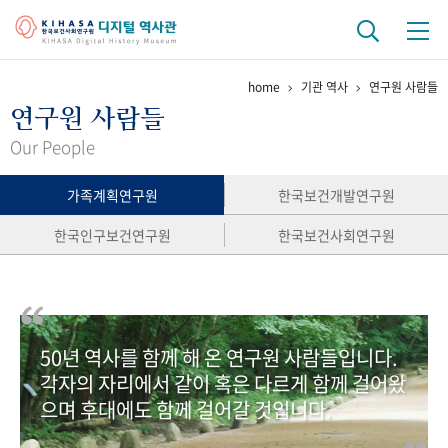
home
기관 역사
연구원 사람들
기관 역사
연구원 사람들
걸어온 길
기관 변천사
역대 기관장
연구원 사람들
Our People
연구 역사
가족계획연구원
한국보건개발연구원
정책과 연구
키워드로 보는 연구 역사
연구자들
한국인구보건연구원
한국보건사회연구원
간행물 변천사
기록물 아카이브
50년 역사를 함께 해 온 연구원 사람들입니다.
사진 아카이브
문서 기록물
행정박물
영상 기록물
각자의 자리에서 같이 혹은 다르게 함께 걸어왔
으며 후대에도 함께 걸어갈 것입니다.
+1
50
주년 기념