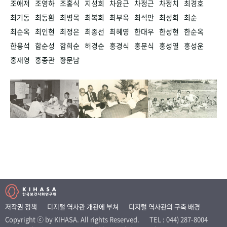
조애저
조영하
조홍식
지성희
차윤근
차정근
차정치
최경호
최기동
최동환
최병목
최복희
최부옥
최석만
최성희
최순
최순옥
최인현
최정은
최종선
최혜영
한대우
한성현
한순옥
한용석
함순성
함희순
허경순
홍경식
홍문식
홍성열
홍성운
홍재영
홍종관
황문남
저작권 정책
디지털 역사관 개관에 부쳐
디지털 역사관의 구축 배경
Copyright ⓒ by KIHASA. All rights Reserved.
TEL : 044) 287-8004