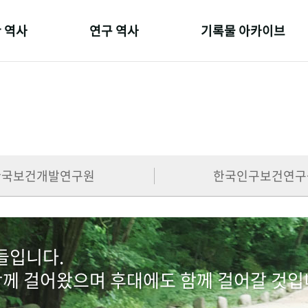
 역사
연구 역사
기록물 아카이브
온 길
정책과 연구
사진 아카이브
 변천사
키워드로 보는 연구 역사
문서 기록물
 기관장
연구자들
행정박물
 사람들
간행물 변천사
영상 기록물
한국보건개발연구원
한국인구보건연구
람들입니다.
함께 걸어왔으며 후대에도 함께 걸어갈 것입