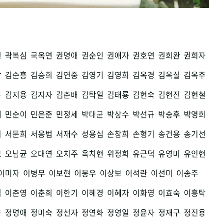
권
곽복심
국옥연
권명애
권순인
권애자
권호연
권희완
권희자
남
김순흥
김승희
김연중
김영기
김영희
김옥경
김옥실
김옥주
구
김지용
김지자
김춘배
김탁일
김태룡
김현숙
김현진
김현철
세
민순이
민은준
민정세
박대균
박상수
박선규
박승후
박영희
희
서문희
서응범
서재수
성용심
손창희
손형기
송건용
송기선
모
오남균
오대연
오치주
옥치현
위정희
유근덕
유영미
유인현
이미자
이병무
이보현
이봉우
이상보
이석란
이선미
이송주
섭
이춘영
이춘희
이한기
이혜경
이혜자
이화영
이효숙
이흥탁
용
정명애
정미숙
정선자
정연화
정영일
정윤자
정재구
정진용