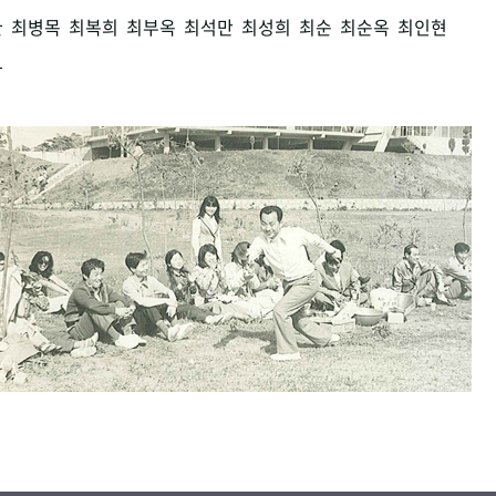
환
최병목
최복희
최부옥
최석만
최성희
최순
최순옥
최인현
남