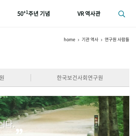
+1
50
주년 기념
VR 역사관
성과 50선
home
기관 역사
연구원 사람들
숫자로 보는 50년
+1
50
주년 광장
세계와 함께 한 KIHASA
원
한국보건사회연구원
니다.