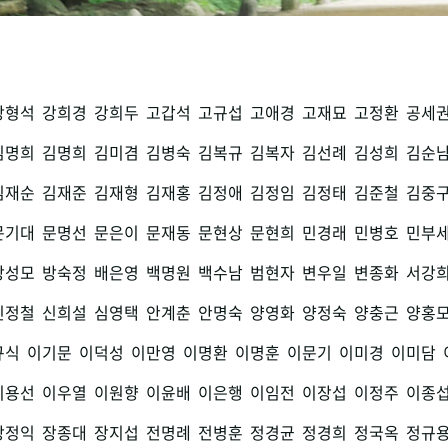
강형석
강희경
강희두
고갑석
고규섭
고애경
고재묘
고정환
공세
김명희
김명희
김미겸
김병숙
김복규
김복자
김선례
김성희
김순
김재순
김재준
김재형
김재홍
김정애
김정임
김정태
김준철
김중
문기대
문명선
문은이
문재동
문현상
문현희
민경래
민병호
민부
방성모
방숙정
배은영
백명원
백수남
범현자
변우일
변종화
서강
신정철
신희설
심영택
안계춘
안명숙
양영화
양정숙
양충근
양홍
규식
이기문
이덕성
이만영
이명환
이명훈
이문기
이미경
이미담
이용선
이우열
이원향
이윤배
이은행
이임전
이장섭
이정주
이종
장정익
장종대
장지섭
전명례
전병훈
정경균
정경희
정국옥
정규