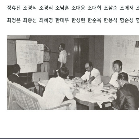
정휴진
조경식
조경식
조남훈
조대웅
조대희
조삼순
조애저
최정은
최종선
최혜영
한대우
한성현
한순옥
한용석
함순성