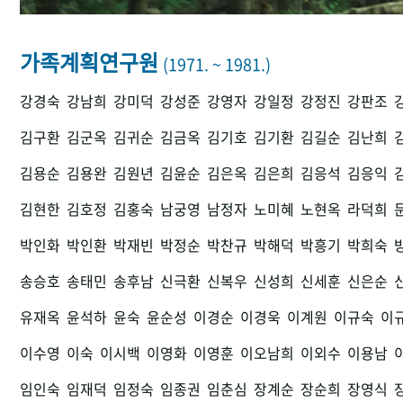
가족계획연구원
(1971. ~ 1981.)
강경숙
강남희
강미덕
강성준
강영자
강일정
강정진
강판조
김구환
김군옥
김귀순
김금옥
김기호
김기환
김길순
김난희
김용순
김용완
김원년
김윤순
김은옥
김은희
김응석
김응익
김현한
김호정
김홍숙
남궁영
남정자
노미혜
노현옥
라덕희
박인화
박인환
박재빈
박정순
박찬규
박해덕
박흥기
박희숙
송승호
송태민
송후남
신극환
신복우
신성희
신세훈
신은순
유재옥
윤석하
윤숙
윤순성
이경순
이경욱
이계원
이규숙
이
이수영
이숙
이시백
이영화
이영훈
이오남희
이외수
이용남
임인숙
임재덕
임정숙
임종권
임춘심
장계순
장순희
장영식