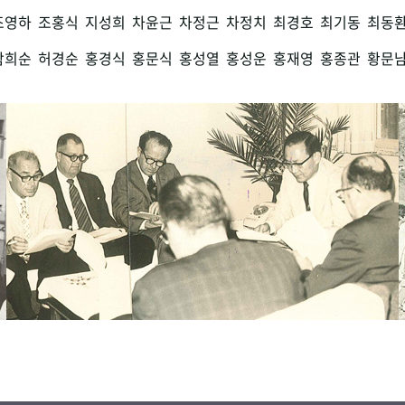
조영하
조홍식
지성희
차윤근
차정근
차정치
최경호
최기동
최동
함희순
허경순
홍경식
홍문식
홍성열
홍성운
홍재영
홍종관
황문