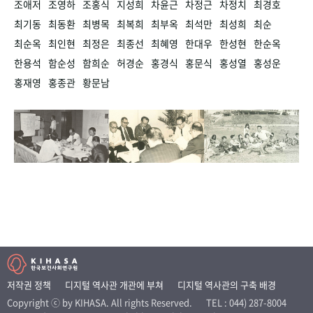
조애저
조영하
조홍식
지성희
차윤근
차정근
차정치
최경호
최기동
최동환
최병목
최복희
최부옥
최석만
최성희
최순
최순옥
최인현
최정은
최종선
최혜영
한대우
한성현
한순옥
한용석
함순성
함희순
허경순
홍경식
홍문식
홍성열
홍성운
홍재영
홍종관
황문남
저작권 정책
디지털 역사관 개관에 부쳐
디지털 역사관의 구축 배경
Copyright ⓒ by KIHASA. All rights Reserved.
TEL : 044) 287-8004