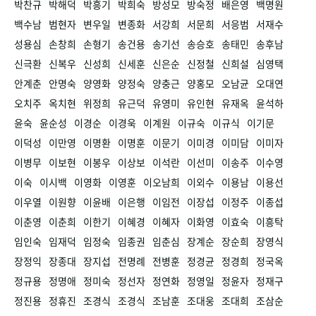
박찬규
박해덕
박흥기
박희숙
방성모
방숙정
배은영
백명원
백수남
범현자
변우일
변종화
서강희
서문희
서응범
서재수
성용심
손창희
손형기
송건용
송기선
송승호
송태민
송후남
신극환
신복우
신성희
신세훈
신은순
신정철
신희설
심영택
안계춘
안명숙
양영화
양정숙
양충근
양홍모
오남균
오대연
오치주
옥치현
위정희
유근덕
유영미
유인현
유재옥
윤석하
윤숙
윤순성
이경순
이경욱
이계원
이규숙
이규식
이기문
이덕성
이만영
이명환
이명훈
이문기
이미경
이미담
이미자
이병무
이보현
이봉우
이상보
이석란
이선미
이송주
이수영
이숙
이시백
이영화
이영훈
이오남희
이외수
이용남
이용선
이우열
이원향
이윤배
이은행
이임전
이장섭
이정주
이종섭
이춘영
이춘희
이한기
이혜경
이혜자
이화영
이효숙
이흥탁
임인숙
임재덕
임정숙
임종권
임춘심
장계순
장순희
장영식
장정익
장종대
장지섭
전명례
전병훈
정경균
정경희
정국옥
정규용
정명애
정미숙
정선자
정연화
정영일
정윤자
정재구
정진용
정휴진
조경식
조경식
조남훈
조대웅
조대희
조삼순