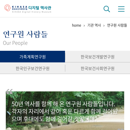
home
기관 역사
연구원 사람들
기관 역사
연구원 사람들
걸어온 길
기관 변천사
역대 기관장
연구원 사람들
Our People
연구 역사
가족계획연구원
한국보건개발연구원
정책과 연구
키워드로 보는 연구 역사
연구자들
한국인구보건연구원
한국보건사회연구원
간행물 변천사
기록물 아카이브
50년 역사를 함께 해 온 연구원 사람들입니다.
사진 아카이브
문서 기록물
행정박물
영상 기록물
각자의 자리에서 같이 혹은 다르게 함께 걸어왔
으며 후대에도 함께 걸어갈 것입니다.
+1
50
주년 기념