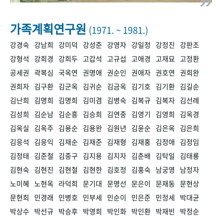
+1
성과 50선
숫자로 보는 50년
50
주년 광장
세계와 함께 한 KIHASA
가족계획연구원
(1971. ~ 1981.)
강경숙
강남희
강미덕
강성준
강영자
강일정
강정진
강판조
VR 역사관
강형석
강희경
강희두
고갑석
고규섭
고애경
고재묘
고정환
공세권
곽복심
국옥연
권명애
권순인
권애자
권호연
권희완
권희자
김구환
김군옥
김귀순
김금옥
김기호
김기환
김길순
김난희
김명희
김명희
김미겸
김병숙
김복규
김복자
김선례
김성희
김순남
김순흥
김승희
김연중
김영기
김영희
김옥경
김옥실
김옥주
김용순
김용완
김원년
김윤순
김은옥
김은희
김응석
김응익
김재순
김재준
김재형
김재홍
김정애
김정임
김정태
김준철
김중구
김지용
김지자
김춘배
김탁일
김태룡
김현숙
김현진
김현철
김현한
김호정
김홍숙
남궁영
남정자
노미혜
노현옥
라덕희
문기대
문명선
문은이
문재동
문현상
문현희
민경래
민병호
민부세
민순이
민은준
민정세
박대균
박상수
박선규
박승후
박영희
박인화
박인환
박재빈
박정순