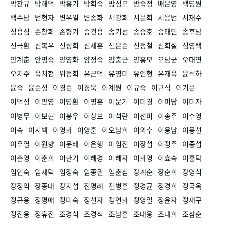
박찬규
박해덕
박흥기
박희숙
방성모
방숙정
배은영
백명원
백수남
범현자
변우일
변종화
서강희
서문희
서응범
서재수
성용심
손창희
손형기
송건용
송기선
송승호
송태민
송후남
신극환
신복우
신성희
신세훈
신은순
신정철
신희설
심영택
안계춘
안명숙
양영화
양정숙
양충근
양홍모
오남균
오대연
오치주
옥치현
위정희
유근덕
유영미
유인현
유재옥
윤석하
윤숙
윤순성
이경순
이경욱
이계원
이규숙
이규식
이기문
이덕성
이만영
이명환
이명훈
이문기
이미경
이미담
이미자
이병무
이보현
이봉우
이상보
이석란
이선미
이송주
이수영
이숙
이시백
이영화
이영훈
이오남희
이외수
이용남
이용선
이우열
이원향
이윤배
이은행
이임전
이장섭
이정주
이종섭
이춘영
이춘희
이한기
이혜경
이혜자
이화영
이효숙
이흥탁
임인숙
임재덕
임정숙
임종권
임춘심
장계순
장순희
장영식
장정익
장종대
장지섭
전명례
전병훈
정경균
정경희
정국옥
정규용
정명애
정미숙
정선자
정연화
정영일
정윤자
정재구
정진용
정휴진
조경식
조경식
조남훈
조대웅
조대희
조삼순