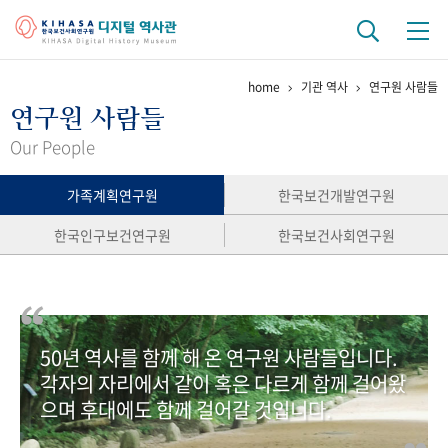
home
기관 역사
연구원 사람들
기관 역사
연구원 사람들
걸어온 길
기관 변천사
역대 기관장
연구원 사람들
Our People
연구 역사
가족계획연구원
한국보건개발연구원
정책과 연구
키워드로 보는 연구 역사
연구자들
한국인구보건연구원
한국보건사회연구원
간행물 변천사
기록물 아카이브
50년 역사를 함께 해 온 연구원 사람들입니다.
사진 아카이브
문서 기록물
행정박물
영상 기록물
각자의 자리에서 같이 혹은 다르게 함께 걸어왔
으며 후대에도 함께 걸어갈 것입니다.
+1
50
주년 기념