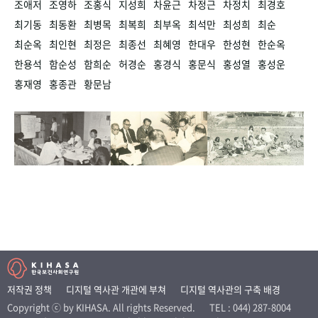
조애저
조영하
조홍식
지성희
차윤근
차정근
차정치
최경호
최기동
최동환
최병목
최복희
최부옥
최석만
최성희
최순
최순옥
최인현
최정은
최종선
최혜영
한대우
한성현
한순옥
한용석
함순성
함희순
허경순
홍경식
홍문식
홍성열
홍성운
홍재영
홍종관
황문남
저작권 정책
디지털 역사관 개관에 부쳐
디지털 역사관의 구축 배경
Copyright ⓒ by KIHASA. All rights Reserved.
TEL : 044) 287-8004