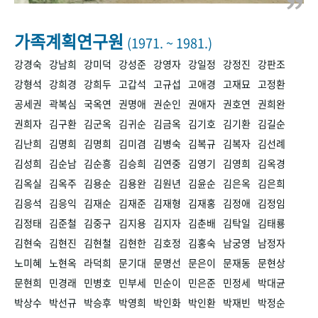
+1
성과 50선
숫자로 보는 50년
50
주년 광장
세계와 함께 한 KIHASA
가족계획연구원
(1971. ~ 1981.)
강경숙
강남희
강미덕
강성준
강영자
강일정
강정진
강판조
VR 역사관
강형석
강희경
강희두
고갑석
고규섭
고애경
고재묘
고정환
공세권
곽복심
국옥연
권명애
권순인
권애자
권호연
권희완
권희자
김구환
김군옥
김귀순
김금옥
김기호
김기환
김길순
김난희
김명희
김명희
김미겸
김병숙
김복규
김복자
김선례
김성희
김순남
김순흥
김승희
김연중
김영기
김영희
김옥경
김옥실
김옥주
김용순
김용완
김원년
김윤순
김은옥
김은희
김응석
김응익
김재순
김재준
김재형
김재홍
김정애
김정임
김정태
김준철
김중구
김지용
김지자
김춘배
김탁일
김태룡
김현숙
김현진
김현철
김현한
김호정
김홍숙
남궁영
남정자
노미혜
노현옥
라덕희
문기대
문명선
문은이
문재동
문현상
문현희
민경래
민병호
민부세
민순이
민은준
민정세
박대균
박상수
박선규
박승후
박영희
박인화
박인환
박재빈
박정순