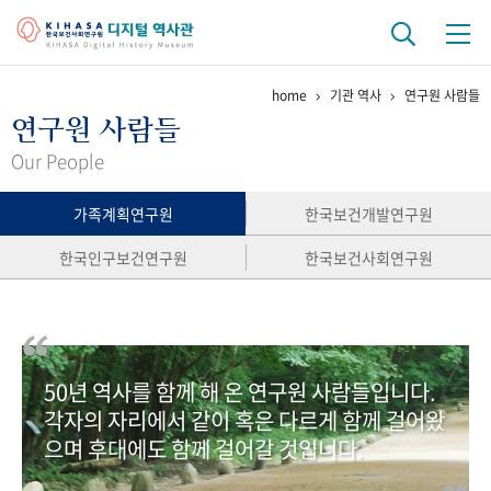
home
기관 역사
연구원 사람들
기관 역사
연구원 사람들
걸어온 길
기관 변천사
역대 기관장
연구원 사람들
Our People
연구 역사
가족계획연구원
한국보건개발연구원
정책과 연구
키워드로 보는 연구 역사
연구자들
한국인구보건연구원
한국보건사회연구원
간행물 변천사
기록물 아카이브
50년 역사를 함께 해 온 연구원 사람들입니다.
사진 아카이브
문서 기록물
행정박물
영상 기록물
각자의 자리에서 같이 혹은 다르게 함께 걸어왔
으며 후대에도 함께 걸어갈 것입니다.
+1
50
주년 기념