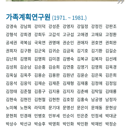
+1
성과 50선
숫자로 보는 50년
50
주년 광장
세계와 함께 한 KIHASA
가족계획연구원
(1971. ~ 1981.)
강경숙
강남희
강미덕
강성준
강영자
강일정
강정진
강판조
VR 역사관
강형석
강희경
강희두
고갑석
고규섭
고애경
고재묘
고정환
공세권
곽복심
국옥연
권명애
권순인
권애자
권호연
권희완
권희자
김구환
김군옥
김귀순
김금옥
김기호
김기환
김길순
김난희
김명희
김명희
김미겸
김병숙
김복규
김복자
김선례
김성희
김순남
김순흥
김승희
김연중
김영기
김영희
김옥경
김옥실
김옥주
김용순
김용완
김원년
김윤순
김은옥
김은희
김응석
김응익
김재순
김재준
김재형
김재홍
김정애
김정임
김정태
김준철
김중구
김지용
김지자
김춘배
김탁일
김태룡
김현숙
김현진
김현철
김현한
김호정
김홍숙
남궁영
남정자
노미혜
노현옥
라덕희
문기대
문명선
문은이
문재동
문현상
문현희
민경래
민병호
민부세
민순이
민은준
민정세
박대균
박상수
박선규
박승후
박영희
박인화
박인환
박재빈
박정순