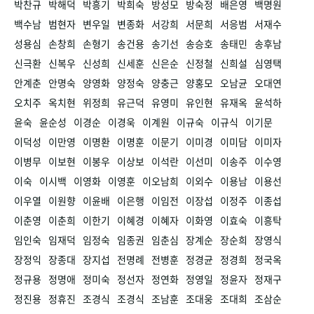
박찬규
박해덕
박흥기
박희숙
방성모
방숙정
배은영
백명원
백수남
범현자
변우일
변종화
서강희
서문희
서응범
서재수
성용심
손창희
손형기
송건용
송기선
송승호
송태민
송후남
신극환
신복우
신성희
신세훈
신은순
신정철
신희설
심영택
안계춘
안명숙
양영화
양정숙
양충근
양홍모
오남균
오대연
오치주
옥치현
위정희
유근덕
유영미
유인현
유재옥
윤석하
윤숙
윤순성
이경순
이경욱
이계원
이규숙
이규식
이기문
이덕성
이만영
이명환
이명훈
이문기
이미경
이미담
이미자
이병무
이보현
이봉우
이상보
이석란
이선미
이송주
이수영
이숙
이시백
이영화
이영훈
이오남희
이외수
이용남
이용선
이우열
이원향
이윤배
이은행
이임전
이장섭
이정주
이종섭
이춘영
이춘희
이한기
이혜경
이혜자
이화영
이효숙
이흥탁
임인숙
임재덕
임정숙
임종권
임춘심
장계순
장순희
장영식
장정익
장종대
장지섭
전명례
전병훈
정경균
정경희
정국옥
정규용
정명애
정미숙
정선자
정연화
정영일
정윤자
정재구
정진용
정휴진
조경식
조경식
조남훈
조대웅
조대희
조삼순