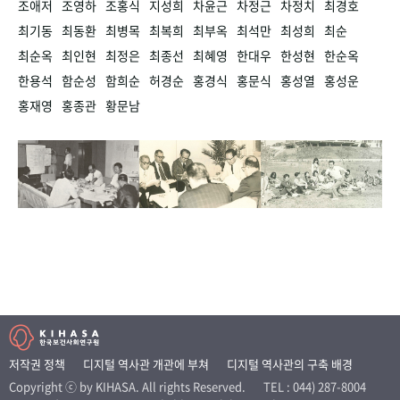
조애저
조영하
조홍식
지성희
차윤근
차정근
차정치
최경호
최기동
최동환
최병목
최복희
최부옥
최석만
최성희
최순
최순옥
최인현
최정은
최종선
최혜영
한대우
한성현
한순옥
한용석
함순성
함희순
허경순
홍경식
홍문식
홍성열
홍성운
홍재영
홍종관
황문남
저작권 정책
디지털 역사관 개관에 부쳐
디지털 역사관의 구축 배경
Copyright ⓒ by KIHASA. All rights Reserved.
TEL : 044) 287-8004