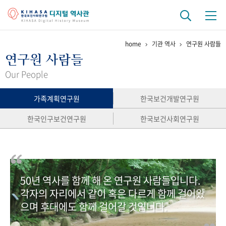
home
기관 역사
연구원 사람들
기관 역사
연구원 사람들
걸어온 길
기관 변천사
역대 기관장
연구원 사람들
Our People
연구 역사
가족계획연구원
한국보건개발연구원
정책과 연구
키워드로 보는 연구 역사
연구자들
한국인구보건연구원
한국보건사회연구원
간행물 변천사
기록물 아카이브
50년 역사를 함께 해 온 연구원 사람들입니다.
사진 아카이브
문서 기록물
행정박물
영상 기록물
각자의 자리에서 같이 혹은 다르게 함께 걸어왔
으며 후대에도 함께 걸어갈 것입니다.
+1
50
주년 기념