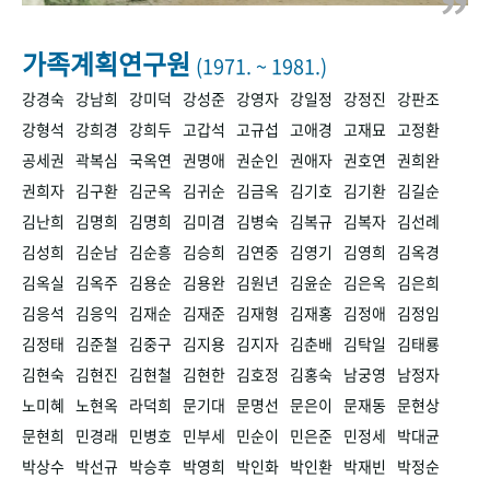
+1
성과 50선
숫자로 보는 50년
50
주년 광장
세계와 함께 한 KIHASA
가족계획연구원
(1971. ~ 1981.)
강경숙
강남희
강미덕
강성준
강영자
강일정
강정진
강판조
VR 역사관
강형석
강희경
강희두
고갑석
고규섭
고애경
고재묘
고정환
공세권
곽복심
국옥연
권명애
권순인
권애자
권호연
권희완
권희자
김구환
김군옥
김귀순
김금옥
김기호
김기환
김길순
김난희
김명희
김명희
김미겸
김병숙
김복규
김복자
김선례
김성희
김순남
김순흥
김승희
김연중
김영기
김영희
김옥경
김옥실
김옥주
김용순
김용완
김원년
김윤순
김은옥
김은희
김응석
김응익
김재순
김재준
김재형
김재홍
김정애
김정임
김정태
김준철
김중구
김지용
김지자
김춘배
김탁일
김태룡
김현숙
김현진
김현철
김현한
김호정
김홍숙
남궁영
남정자
노미혜
노현옥
라덕희
문기대
문명선
문은이
문재동
문현상
문현희
민경래
민병호
민부세
민순이
민은준
민정세
박대균
박상수
박선규
박승후
박영희
박인화
박인환
박재빈
박정순