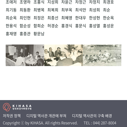
조애저
조영하
조홍식
지성희
차윤근
차정근
차정치
최경호
최기동
최동환
최병목
최복희
최부옥
최석만
최성희
최순
최순옥
최인현
최정은
최종선
최혜영
한대우
한성현
한순옥
한용석
함순성
함희순
허경순
홍경식
홍문식
홍성열
홍성운
홍재영
홍종관
황문남
저작권 정책
디지털 역사관 개관에 부쳐
디지털 역사관의 구축 배경
Copyright ⓒ by KIHASA. All rights Reserved.
TEL : 044) 287-8004