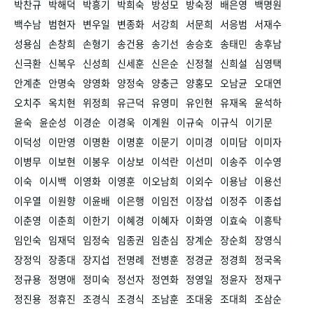
박찬규
박해덕
박흥기
박희숙
방성모
방숙정
배은영
백명원
백수남
범현자
변우일
변종화
서강희
서문희
서응범
서재수
성용심
손창희
손형기
송건용
송기선
송승호
송태민
송후남
신극환
신복우
신성희
신세훈
신은순
신정철
신희설
심영택
안계춘
안명숙
양영화
양정숙
양충근
양홍모
오남균
오대연
오치주
옥치현
위정희
유근덕
유영미
유인현
유재옥
윤석하
윤숙
윤순성
이경순
이경욱
이계원
이규숙
이규식
이기문
이덕성
이만영
이명환
이명훈
이문기
이미경
이미담
이미자
이병무
이보현
이봉우
이상보
이석란
이선미
이송주
이수영
이숙
이시백
이영화
이영훈
이오남희
이외수
이용남
이용선
이우열
이원향
이윤배
이은행
이임전
이장섭
이정주
이종섭
이춘영
이춘희
이한기
이혜경
이혜자
이화영
이효숙
이흥탁
임인숙
임재덕
임정숙
임종권
임춘심
장계순
장순희
장영식
장정익
장종대
장지섭
전명례
전병훈
정경균
정경희
정국옥
정규용
정명애
정미숙
정선자
정연화
정영일
정윤자
정재구
정진용
정휴진
조경식
조경식
조남훈
조대웅
조대희
조삼순