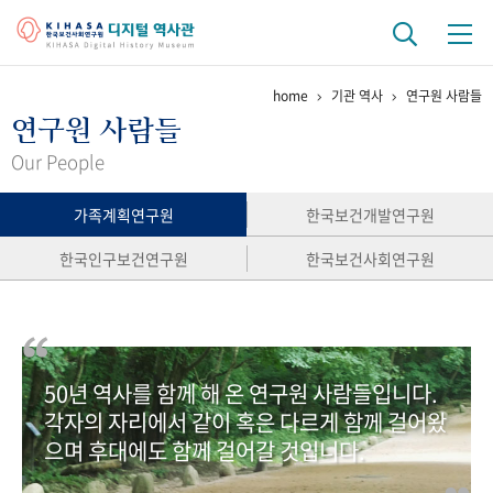
home
기관 역사
연구원 사람들
기관 역사
연구원 사람들
걸어온 길
기관 변천사
역대 기관장
연구원 사람들
Our People
연구 역사
가족계획연구원
한국보건개발연구원
정책과 연구
키워드로 보는 연구 역사
연구자들
한국인구보건연구원
한국보건사회연구원
간행물 변천사
기록물 아카이브
50년 역사를 함께 해 온 연구원 사람들입니다.
사진 아카이브
문서 기록물
행정박물
영상 기록물
각자의 자리에서 같이 혹은 다르게 함께 걸어왔
으며 후대에도 함께 걸어갈 것입니다.
+1
50
주년 기념