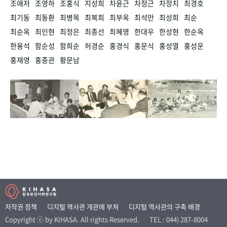
조애저
조영하
조홍식
지성희
차윤근
차정근
차정치
최경호
최기동
최동환
최병목
최복희
최부옥
최석만
최성희
최순
최순옥
최인현
최정은
최종선
최혜영
한대우
한성현
한순옥
한용석
함순성
함희순
허경순
홍경식
홍문식
홍성열
홍성운
홍재영
홍종관
황문남
저작권 정책
디지털 역사관 개관에 부쳐
디지털 역사관의 구축 배경
Copyright ⓒ by KIHASA. All rights Reserved.
TEL : 044) 287-8004