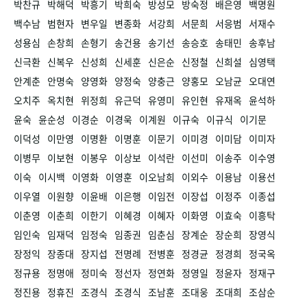
박찬규
박해덕
박흥기
박희숙
방성모
방숙정
배은영
백명원
백수남
범현자
변우일
변종화
서강희
서문희
서응범
서재수
성용심
손창희
손형기
송건용
송기선
송승호
송태민
송후남
신극환
신복우
신성희
신세훈
신은순
신정철
신희설
심영택
안계춘
안명숙
양영화
양정숙
양충근
양홍모
오남균
오대연
오치주
옥치현
위정희
유근덕
유영미
유인현
유재옥
윤석하
윤숙
윤순성
이경순
이경욱
이계원
이규숙
이규식
이기문
이덕성
이만영
이명환
이명훈
이문기
이미경
이미담
이미자
이병무
이보현
이봉우
이상보
이석란
이선미
이송주
이수영
이숙
이시백
이영화
이영훈
이오남희
이외수
이용남
이용선
이우열
이원향
이윤배
이은행
이임전
이장섭
이정주
이종섭
이춘영
이춘희
이한기
이혜경
이혜자
이화영
이효숙
이흥탁
임인숙
임재덕
임정숙
임종권
임춘심
장계순
장순희
장영식
장정익
장종대
장지섭
전명례
전병훈
정경균
정경희
정국옥
정규용
정명애
정미숙
정선자
정연화
정영일
정윤자
정재구
정진용
정휴진
조경식
조경식
조남훈
조대웅
조대희
조삼순