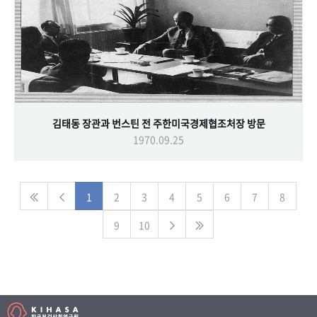
김태동 장관과 번스틴 전 주한미국경제협조처장 방문
1970.09.25
1
2
3
4
5
6
7
8
9
10