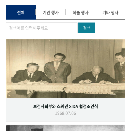
+1
성과 50선
숫자로 보는 50년
50
주년 광장
세계와 함께 한 KIHASA
전체
기관 행사
학술 행사
기타 행사
검색
VR 역사관
보건사회부와 스웨덴 SIDA 협정조인식
1968.07.06