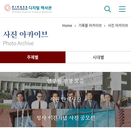
Home
기록물 아카이브
사진 아카이브
기관 역사
사진 아카이브
걸어온 길
기관 변천사
역대 기관장
연구원 사람들
Photo Archive
연구 역사
주제별
시대별
정책과 연구
키워드로 보는 연구 역사
연구자들
간행물 변천사
연구원 전경 모음
기록물 아카이브
직원 단체사진
사진 아카이브
문서 기록물
행정박물
영상 기록물
청사 이전기념 사진 공모전
+1
50
주년 기념