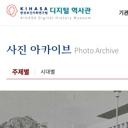
기관
걸어
기관
사진 아카이브
Photo Archive
역대
연구원
주제별
시대별