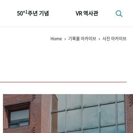
+1
50
주년 기념
VR 역사관
성과 50선
Home
기록물 아카이브
사진 아카이브
숫자로 보는 50년
+1
50
주년 광장
세계와 함께 한 KIHASA