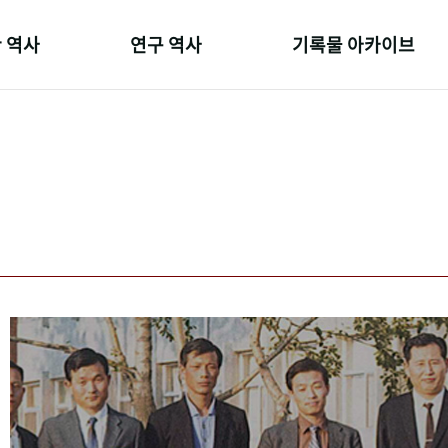
 역사
연구 역사
기록물 아카이브
온 길
정책과 연구
사진 아카이브
 변천사
키워드로 보는 연구 역사
문서 기록물
 기관장
연구자들
행정박물
 사람들
간행물 변천사
영상 기록물