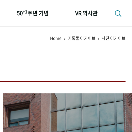
+1
50
주년 기념
VR 역사관
성과 50선
Home
기록물 아카이브
사진 아카이브
숫자로 보는 50년
+1
50
주년 광장
세계와 함께 한 KIHASA