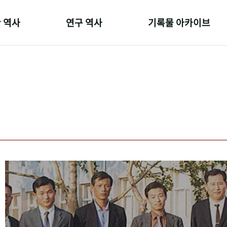
 역사
연구 역사
기록물 아카이브
온 길
정책과 연구
사진 아카이브
 변천사
키워드로 보는 연구 역사
문서 기록물
 기관장
연구자들
행정박물
 사람들
간행물 변천사
영상 기록물