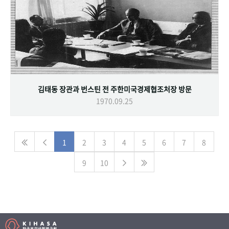
김태동 장관과 번스틴 전 주한미국경제협조처장 방문
1970.09.25
1
2
3
4
5
6
7
8
9
10