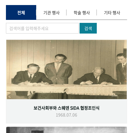
+1
성과 50선
숫자로 보는 50년
50
주년 광장
세계와 함께 한 KIHASA
전체
기관 행사
학술 행사
기타 행사
검색
VR 역사관
보건사회부와 스웨덴 SIDA 협정조인식
1968.07.06