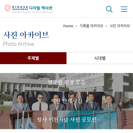
Home
기록물 아카이브
사진 아카이브
기관 역사
사진 아카이브
걸어온 길
기관 변천사
역대 기관장
연구원 사람들
Photo Archive
연구 역사
주제별
시대별
정책과 연구
키워드로 보는 연구 역사
연구자들
간행물 변천사
연구원 전경 모음
기록물 아카이브
직원 단체사진
사진 아카이브
문서 기록물
행정박물
영상 기록물
청사 이전기념 사진 공모전
+1
50
주년 기념