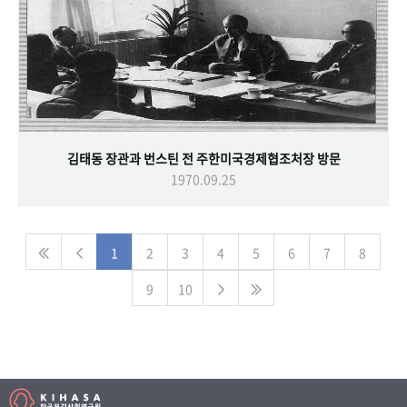
김태동 장관과 번스틴 전 주한미국경제협조처장 방문
1970.09.25
1
2
3
4
5
6
7
8
9
10