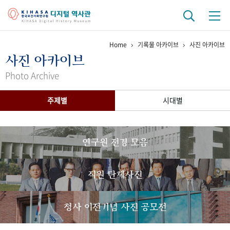
Home
기록물 아카이브
사진 아카이브
기관 역사
사진 아카이브
걸어온 길
기관 변천사
역대 기관장
연구원 사람들
Photo Archive
연구 역사
주제별
시대별
정책과 연구
키워드로 보는 연구 역사
연구자들
간행물 변천사
연구원 전경 모음
기록물 아카이브
직원 단체사진
사진 아카이브
문서 기록물
행정박물
영상 기록물
청사 이전기념 사진 공모전
+1
50
주년 기념