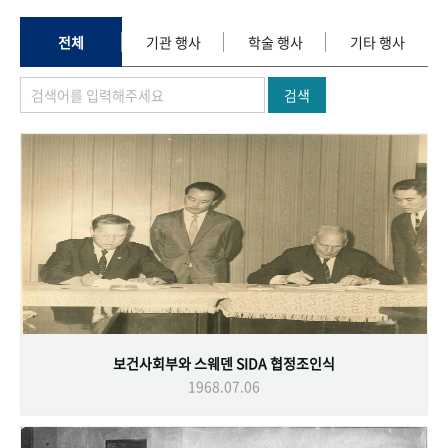
+1
성과 50선
숫자로 보는 50년
50
주년 광장
세계와 함께 한 KIHASA
전체
기관 행사
학술 행사
기타 행사
검색
VR 역사관
보건사회부와 스웨덴 SIDA 협정조인식
1968.07.06