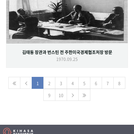
김태동 장관과 번스틴 전 주한미국경제협조처장 방문
1970.09.25
1
2
3
4
5
6
7
8
9
10