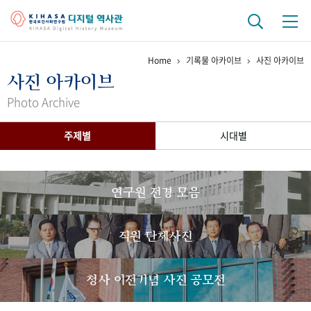
Home
기록물 아카이브
사진 아카이브
기관 역사
사진 아카이브
걸어온 길
기관 변천사
역대 기관장
연구원 사람들
Photo Archive
연구 역사
주제별
시대별
정책과 연구
키워드로 보는 연구 역사
연구자들
간행물 변천사
연구원 전경 모음
기록물 아카이브
직원 단체사진
사진 아카이브
문서 기록물
행정박물
영상 기록물
청사 이전기념 사진 공모전
+1
50
주년 기념