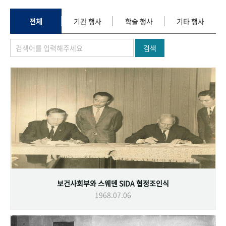
+1
성과 50선
숫자로 보는 50년
50
주년 광장
세계와 함께 한 KIHASA
전체
기관 행사
학술 행사
기타 행사
검색
VR 역사관
보건사회부와 스웨덴 SIDA 협정조인식
1968.07.06