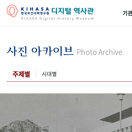
기관
걸어
기관
사진 아카이브
Photo Archive
역대
연구원
주제별
시대별