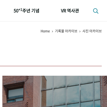
+1
50
주년 기념
VR 역사관
성과 50선
Home
기록물 아카이브
사진 아카이브
숫자로 보는 50년
+1
50
주년 광장
세계와 함께 한 KIHASA