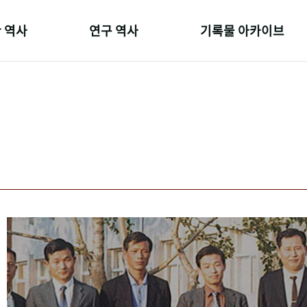
 역사
연구 역사
기록물 아카이브
온 길
정책과 연구
사진 아카이브
 변천사
키워드로 보는 연구 역사
문서 기록물
 기관장
연구자들
행정박물
 사람들
간행물 변천사
영상 기록물