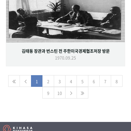
김태동 장관과 번스틴 전 주한미국경제협조처장 방문
1970.09.25
1
2
3
4
5
6
7
8
9
10