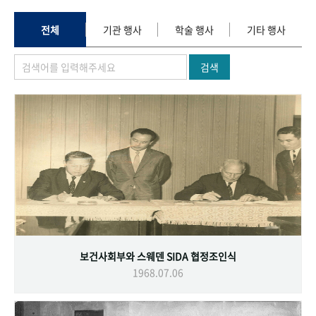
+1
성과 50선
숫자로 보는 50년
50
주년 광장
세계와 함께 한 KIHASA
전체
기관 행사
학술 행사
기타 행사
검색
VR 역사관
보건사회부와 스웨덴 SIDA 협정조인식
1968.07.06