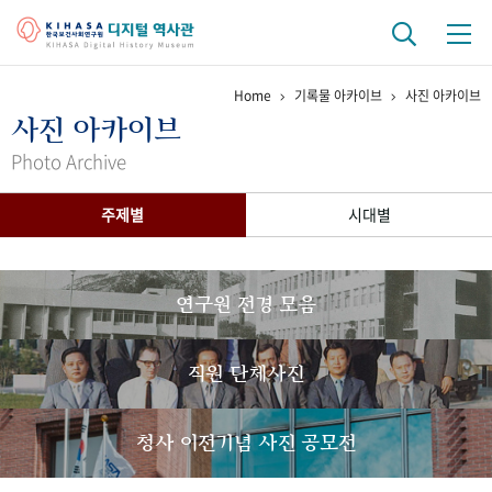
Home
기록물 아카이브
사진 아카이브
기관 역사
사진 아카이브
걸어온 길
기관 변천사
역대 기관장
연구원 사람들
Photo Archive
연구 역사
주제별
시대별
정책과 연구
키워드로 보는 연구 역사
연구자들
간행물 변천사
연구원 전경 모음
기록물 아카이브
직원 단체사진
사진 아카이브
문서 기록물
행정박물
영상 기록물
청사 이전기념 사진 공모전
+1
50
주년 기념