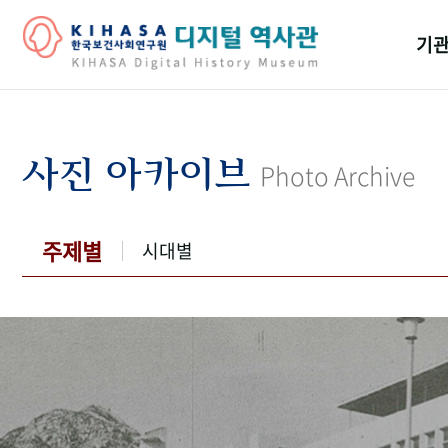
기관
걸어
기관
사진 아카이브
Photo Archive
역대
연구원
주제별
시대별