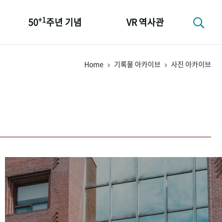
+1
50
주년 기념
VR 역사관
성과 50선
Home
기록물 아카이브
사진 아카이브
숫자로 보는 50년
+1
50
주년 광장
세계와 함께 한 KIHASA