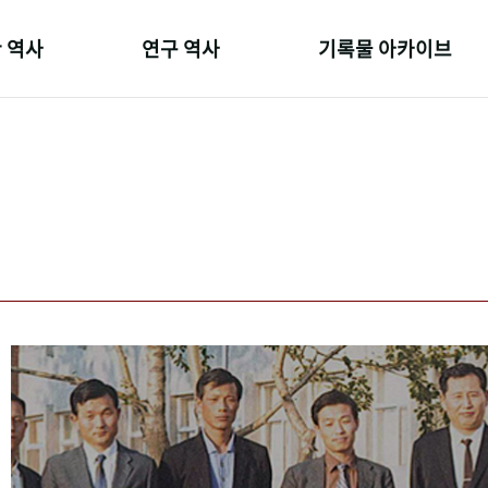
 역사
연구 역사
기록물 아카이브
온 길
정책과 연구
사진 아카이브
 변천사
키워드로 보는 연구 역사
문서 기록물
 기관장
연구자들
행정박물
 사람들
간행물 변천사
영상 기록물