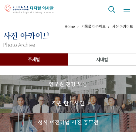
Home
기록물 아카이브
사진 아카이브
기관 역사
사진 아카이브
걸어온 길
기관 변천사
역대 기관장
연구원 사람들
Photo Archive
연구 역사
주제별
시대별
정책과 연구
키워드로 보는 연구 역사
연구자들
간행물 변천사
연구원 전경 모음
기록물 아카이브
직원 단체사진
사진 아카이브
문서 기록물
행정박물
영상 기록물
청사 이전기념 사진 공모전
+1
50
주년 기념