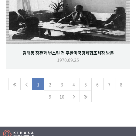
김태동 장관과 번스틴 전 주한미국경제협조처장 방문
1970.09.25
1
2
3
4
5
6
7
8
9
10