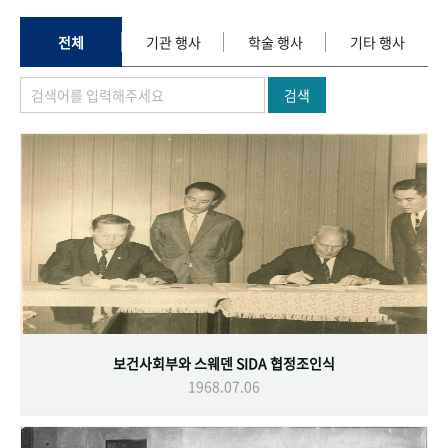
+1
성과 50선
숫자로 보는 50년
50
주년 광장
세계와 함께 한 KIHASA
전체
기관 행사
학술 행사
기타 행사
검색
VR 역사관
보건사회부와 스웨덴 SIDA 협정조인식
1968.07.06