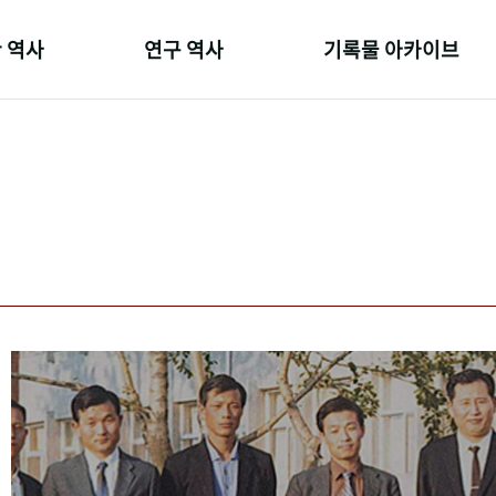
 역사
연구 역사
기록물 아카이브
온 길
정책과 연구
사진 아카이브
 변천사
키워드로 보는 연구 역사
문서 기록물
 기관장
연구자들
행정박물
 사람들
간행물 변천사
영상 기록물