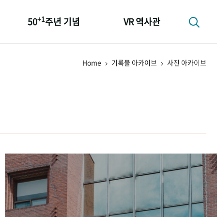
+1
50
주년 기념
VR 역사관
성과 50선
Home
기록물 아카이브
사진 아카이브
숫자로 보는 50년
+1
50
주년 광장
세계와 함께 한 KIHASA