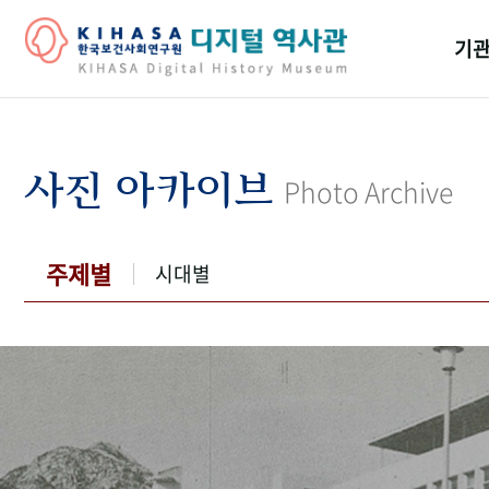
기관
걸어
기관
사진 아카이브
Photo Archive
역대
연구원
주제별
시대별