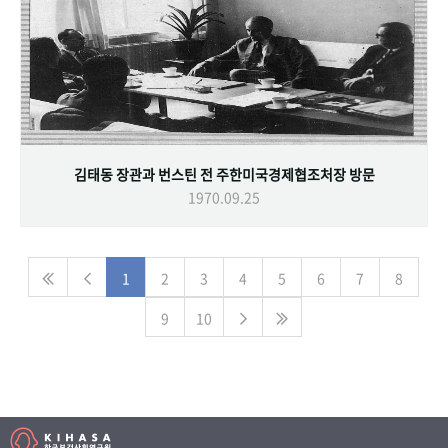
김태동 장관과 번스틴 전 주한미국경제협조처장 방문
1970.09.25
1
2
3
4
5
6
7
8
9
10