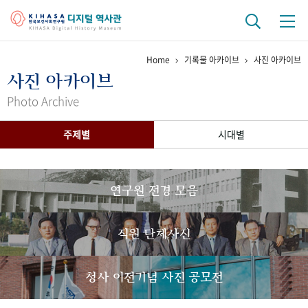
Home
기록물 아카이브
사진 아카이브
기관 역사
사진 아카이브
걸어온 길
기관 변천사
역대 기관장
연구원 사람들
Photo Archive
연구 역사
주제별
시대별
정책과 연구
키워드로 보는 연구 역사
연구자들
간행물 변천사
연구원 전경 모음
기록물 아카이브
직원 단체사진
사진 아카이브
문서 기록물
행정박물
영상 기록물
청사 이전기념 사진 공모전
+1
50
주년 기념