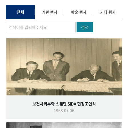
+1
성과 50선
숫자로 보는 50년
50
주년 광장
세계와 함께 한 KIHASA
전체
기관 행사
학술 행사
기타 행사
검색
VR 역사관
보건사회부와 스웨덴 SIDA 협정조인식
1968.07.06