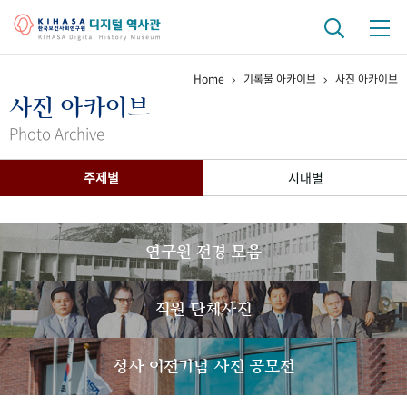
Home
기록물 아카이브
사진 아카이브
기관 역사
사진 아카이브
걸어온 길
기관 변천사
역대 기관장
연구원 사람들
Photo Archive
연구 역사
주제별
시대별
정책과 연구
키워드로 보는 연구 역사
연구자들
간행물 변천사
연구원 전경 모음
기록물 아카이브
직원 단체사진
사진 아카이브
문서 기록물
행정박물
영상 기록물
청사 이전기념 사진 공모전
+1
50
주년 기념