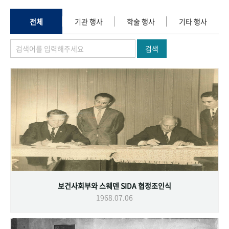
+1
성과 50선
숫자로 보는 50년
50
주년 광장
세계와 함께 한 KIHASA
전체
기관 행사
학술 행사
기타 행사
검색
VR 역사관
보건사회부와 스웨덴 SIDA 협정조인식
1968.07.06