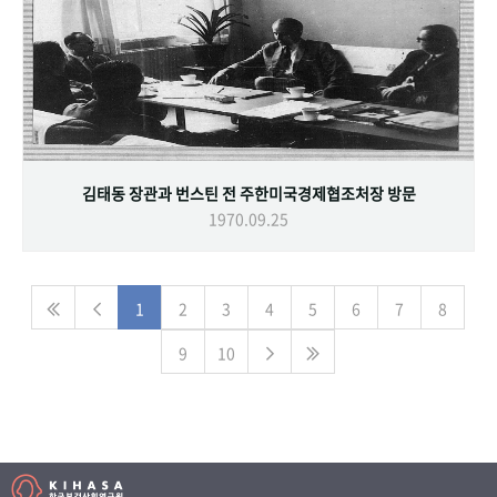
김태동 장관과 번스틴 전 주한미국경제협조처장 방문
1970.09.25
1
2
3
4
5
6
7
8
9
10