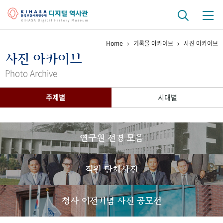
Home
기록물 아카이브
사진 아카이브
기관 역사
사진 아카이브
걸어온 길
기관 변천사
역대 기관장
연구원 사람들
Photo Archive
연구 역사
주제별
시대별
정책과 연구
키워드로 보는 연구 역사
연구자들
간행물 변천사
연구원 전경 모음
기록물 아카이브
직원 단체사진
사진 아카이브
문서 기록물
행정박물
영상 기록물
청사 이전기념 사진 공모전
+1
50
주년 기념