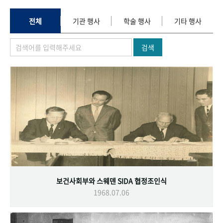
+1
성과 50선
숫자로 보는 50년
50
주년 광장
세계와 함께 한 KIHASA
전체
기관 행사
학술 행사
기타 행사
검색
VR 역사관
보건사회부와 스웨덴 SIDA 협정조인식
1968.07.06