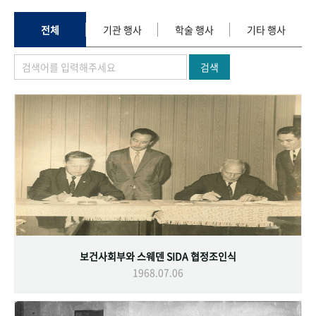
+1
성과 50선
숫자로 보는 50년
50
주년 광장
세계와 함께 한 KIHASA
전체
기관 행사
학술 행사
기타 행사
검색
VR 역사관
보건사회부와 스웨덴 SIDA 협정조인식
1968.07.06