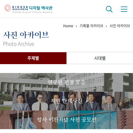
Home
기록물 아카이브
사진 아카이브
기관 역사
사진 아카이브
걸어온 길
기관 변천사
역대 기관장
연구원 사람들
Photo Archive
연구 역사
주제별
시대별
정책과 연구
키워드로 보는 연구 역사
연구자들
간행물 변천사
연구원 전경 모음
기록물 아카이브
직원 단체사진
사진 아카이브
문서 기록물
행정박물
영상 기록물
청사 이전기념 사진 공모전
+1
50
주년 기념