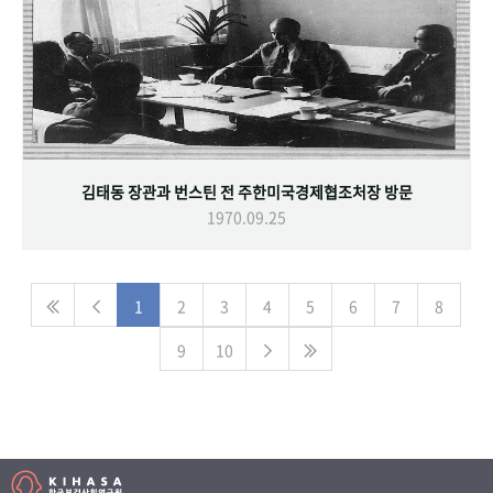
김태동 장관과 번스틴 전 주한미국경제협조처장 방문
1970.09.25
1
2
3
4
5
6
7
8
9
10