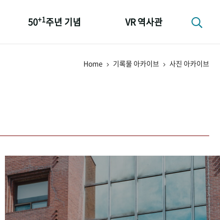
+1
50
주년 기념
VR 역사관
성과 50선
Home
기록물 아카이브
사진 아카이브
숫자로 보는 50년
+1
50
주년 광장
세계와 함께 한 KIHASA