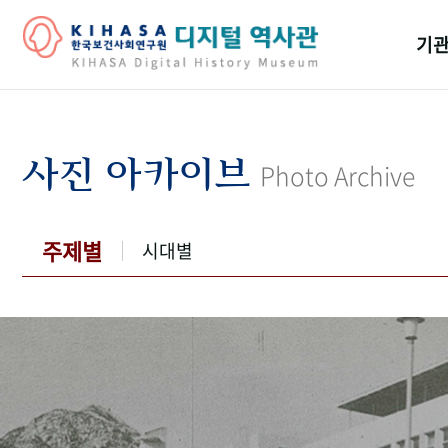
기관
걸어
기관
사진 아카이브
Photo Archive
역대
연구원
주제별
시대별