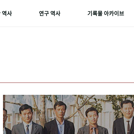
 역사
연구 역사
기록물 아카이브
온 길
정책과 연구
사진 아카이브
 변천사
키워드로 보는 연구 역사
문서 기록물
 기관장
연구자들
행정박물
 사람들
간행물 변천사
영상 기록물