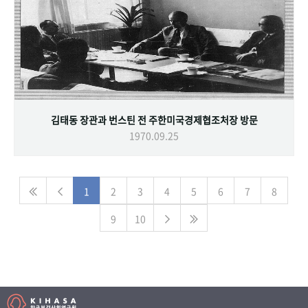
김태동 장관과 번스틴 전 주한미국경제협조처장 방문
1970.09.25
1
2
3
4
5
6
7
8
9
10