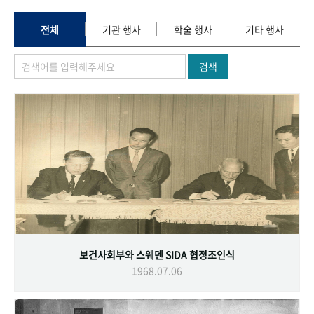
+1
성과 50선
숫자로 보는 50년
50
주년 광장
세계와 함께 한 KIHASA
전체
기관 행사
학술 행사
기타 행사
검색
VR 역사관
보건사회부와 스웨덴 SIDA 협정조인식
1968.07.06