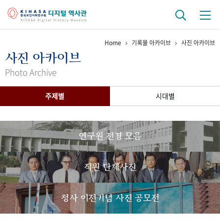
Home
기록물 아카이브
사진 아카이브
기관 역사
사진 아카이브
걸어온 길
기관 변천사
역대 기관장
연구원 사람들
Photo Archive
연구 역사
주제별
시대별
정책과 연구
키워드로 보는 연구 역사
연구자들
간행물 변천사
연구원 전경 모음
기록물 아카이브
직원 단체사진
사진 아카이브
문서 기록물
행정박물
영상 기록물
청사 이전기념 사진 공모전
+1
50
주년 기념