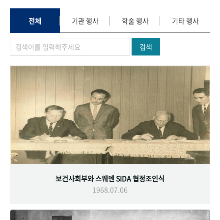
+1
성과 50선
숫자로 보는 50년
50
주년 광장
세계와 함께 한 KIHASA
전체
기관 행사
학술 행사
기타 행사
검색
VR 역사관
보건사회부와 스웨덴 SIDA 협정조인식
1968.07.06