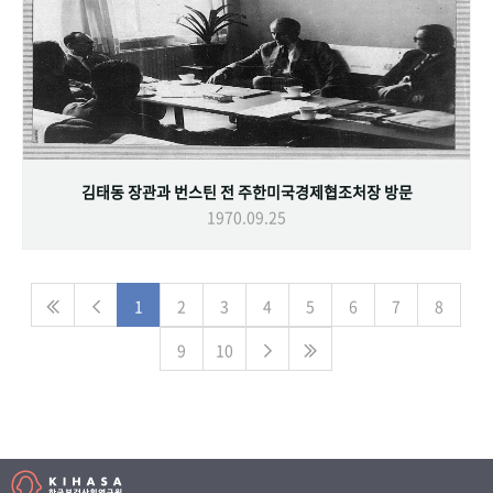
김태동 장관과 번스틴 전 주한미국경제협조처장 방문
1970.09.25
1
2
3
4
5
6
7
8
9
10