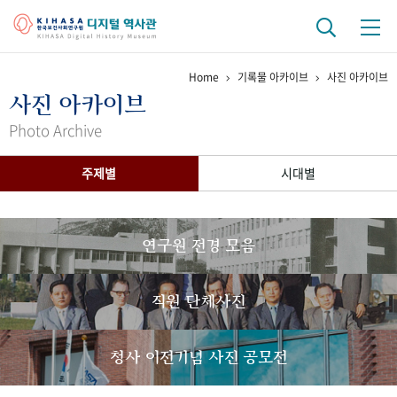
Home
기록물 아카이브
사진 아카이브
기관 역사
사진 아카이브
걸어온 길
기관 변천사
역대 기관장
연구원 사람들
Photo Archive
연구 역사
주제별
시대별
정책과 연구
키워드로 보는 연구 역사
연구자들
간행물 변천사
연구원 전경 모음
기록물 아카이브
직원 단체사진
사진 아카이브
문서 기록물
행정박물
영상 기록물
청사 이전기념 사진 공모전
+1
50
주년 기념