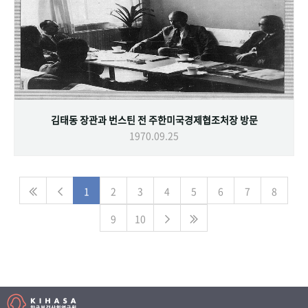
김태동 장관과 번스틴 전 주한미국경제협조처장 방문
1970.09.25
1
2
3
4
5
6
7
8
9
10