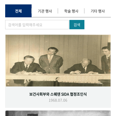
+1
성과 50선
숫자로 보는 50년
50
주년 광장
세계와 함께 한 KIHASA
전체
기관 행사
학술 행사
기타 행사
검색
VR 역사관
보건사회부와 스웨덴 SIDA 협정조인식
1968.07.06