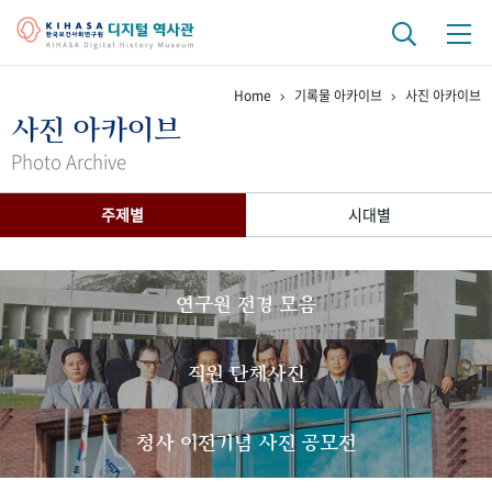
Home
기록물 아카이브
사진 아카이브
기관 역사
사진 아카이브
걸어온 길
기관 변천사
역대 기관장
연구원 사람들
Photo Archive
연구 역사
주제별
시대별
정책과 연구
키워드로 보는 연구 역사
연구자들
간행물 변천사
연구원 전경 모음
기록물 아카이브
직원 단체사진
사진 아카이브
문서 기록물
행정박물
영상 기록물
청사 이전기념 사진 공모전
+1
50
주년 기념