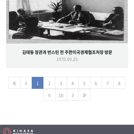
김태동 장관과 번스틴 전 주한미국경제협조처장 방문
1970.09.25
1
2
3
4
5
6
7
8
9
10