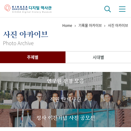
Home
기록물 아카이브
사진 아카이브
기관 역사
사진 아카이브
걸어온 길
기관 변천사
역대 기관장
연구원 사람들
Photo Archive
연구 역사
주제별
시대별
정책과 연구
키워드로 보는 연구 역사
연구자들
간행물 변천사
연구원 전경 모음
기록물 아카이브
직원 단체사진
사진 아카이브
문서 기록물
행정박물
영상 기록물
청사 이전기념 사진 공모전
+1
50
주년 기념