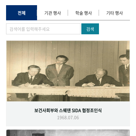
+1
성과 50선
숫자로 보는 50년
50
주년 광장
세계와 함께 한 KIHASA
전체
기관 행사
학술 행사
기타 행사
검색
VR 역사관
보건사회부와 스웨덴 SIDA 협정조인식
1968.07.06