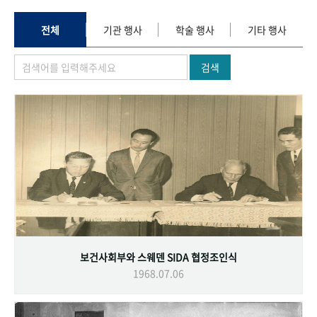
+1
성과 50선
숫자로 보는 50년
50
주년 광장
세계와 함께 한 KIHASA
전체
기관 행사
학술 행사
기타 행사
검색
VR 역사관
보건사회부와 스웨덴 SIDA 협정조인식
1968.07.06