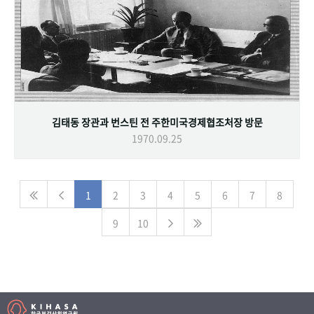
김태동 장관과 번스틴 전 주한미국경제협조처장 방문
1970.09.25
1
2
3
4
5
6
7
8
9
10