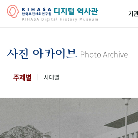
기관
걸어
기관
사진 아카이브
Photo Archive
역대
연구원
주제별
시대별