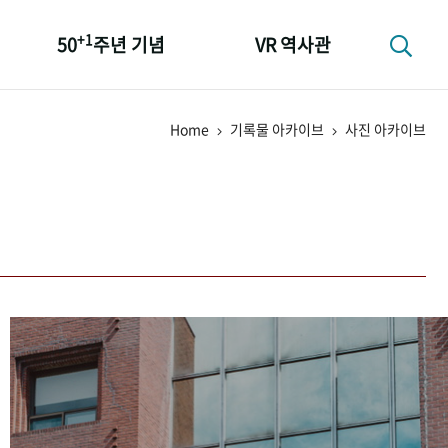
+1
50
주년 기념
VR 역사관
성과 50선
Home
기록물 아카이브
사진 아카이브
숫자로 보는 50년
+1
50
주년 광장
세계와 함께 한 KIHASA