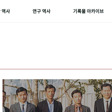
 역사
연구 역사
기록물 아카이브
온 길
정책과 연구
사진 아카이브
 변천사
키워드로 보는 연구 역사
문서 기록물
 기관장
연구자들
행정박물
 사람들
간행물 변천사
영상 기록물