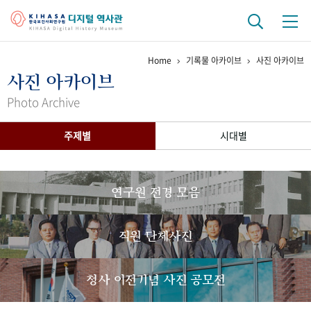
Home
기록물 아카이브
사진 아카이브
기관 역사
사진 아카이브
걸어온 길
기관 변천사
역대 기관장
연구원 사람들
Photo Archive
연구 역사
주제별
시대별
정책과 연구
키워드로 보는 연구 역사
연구자들
간행물 변천사
연구원 전경 모음
기록물 아카이브
직원 단체사진
사진 아카이브
문서 기록물
행정박물
영상 기록물
청사 이전기념 사진 공모전
+1
50
주년 기념