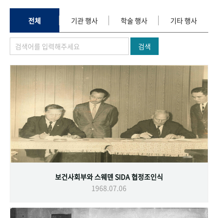
+1
성과 50선
숫자로 보는 50년
50
주년 광장
세계와 함께 한 KIHASA
전체
기관 행사
학술 행사
기타 행사
검색
VR 역사관
보건사회부와 스웨덴 SIDA 협정조인식
1968.07.06