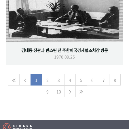
김태동 장관과 번스틴 전 주한미국경제협조처장 방문
1970.09.25
1
2
3
4
5
6
7
8
9
10