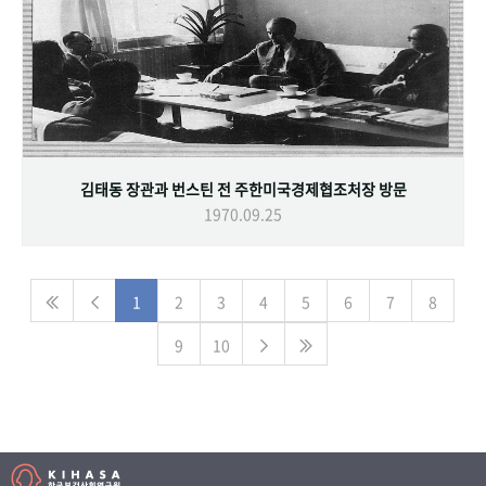
김태동 장관과 번스틴 전 주한미국경제협조처장 방문
1970.09.25
1
2
3
4
5
6
7
8
9
10