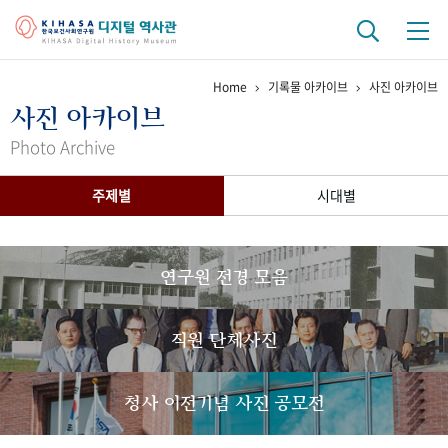
Home
기록물 아카이브
사진 아카이브
기관 역사
사진 아카이브
걸어온 길
기관 변천사
역대 기관장
연구원 사람들
Photo Archive
연구 역사
주제별
시대별
정책과 연구
키워드로 보는 연구 역사
연구자들
간행물 변천사
연구원 전경 모음
기록물 아카이브
직원 단체사진
사진 아카이브
문서 기록물
행정박물
영상 기록물
청사 이전기념 사진 공모전
+1
50
주년 기념