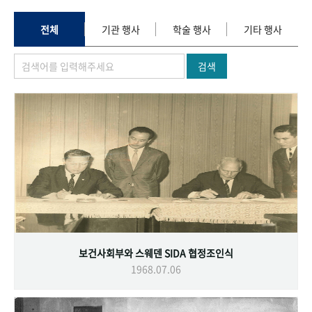
+1
성과 50선
숫자로 보는 50년
50
주년 광장
세계와 함께 한 KIHASA
전체
기관 행사
학술 행사
기타 행사
검색
VR 역사관
보건사회부와 스웨덴 SIDA 협정조인식
1968.07.06