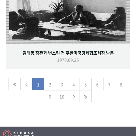
김태동 장관과 번스틴 전 주한미국경제협조처장 방문
1970.09.25
1
2
3
4
5
6
7
8
9
10