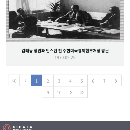
김태동 장관과 번스틴 전 주한미국경제협조처장 방문
1970.09.25
1
2
3
4
5
6
7
8
9
10