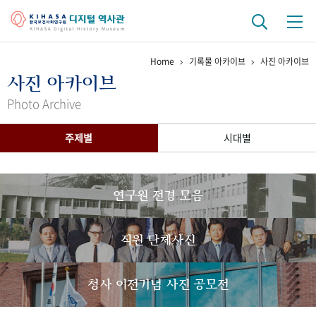
Home
기록물 아카이브
사진 아카이브
기관 역사
사진 아카이브
걸어온 길
기관 변천사
역대 기관장
연구원 사람들
Photo Archive
연구 역사
주제별
시대별
정책과 연구
키워드로 보는 연구 역사
연구자들
간행물 변천사
연구원 전경 모음
기록물 아카이브
직원 단체사진
사진 아카이브
문서 기록물
행정박물
영상 기록물
청사 이전기념 사진 공모전
+1
50
주년 기념