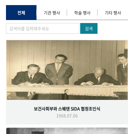
+1
성과 50선
숫자로 보는 50년
50
주년 광장
세계와 함께 한 KIHASA
전체
기관 행사
학술 행사
기타 행사
검색
VR 역사관
보건사회부와 스웨덴 SIDA 협정조인식
1968.07.06