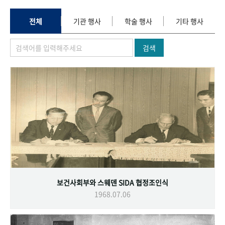
+1
성과 50선
숫자로 보는 50년
50
주년 광장
세계와 함께 한 KIHASA
전체
기관 행사
학술 행사
기타 행사
검색
VR 역사관
보건사회부와 스웨덴 SIDA 협정조인식
1968.07.06