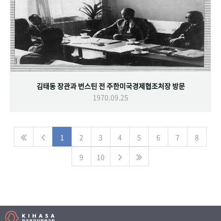
김태동 장관과 번스틴 전 주한미국경제협조처장 방문
1970.09.25
1
2
3
4
5
6
7
8
9
10