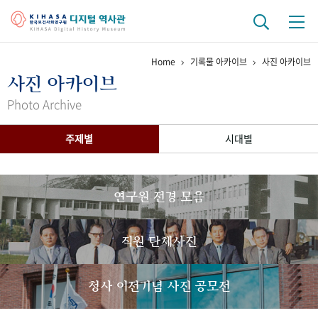
Home
기록물 아카이브
사진 아카이브
기관 역사
사진 아카이브
걸어온 길
기관 변천사
역대 기관장
연구원 사람들
Photo Archive
연구 역사
주제별
시대별
정책과 연구
키워드로 보는 연구 역사
연구자들
간행물 변천사
연구원 전경 모음
기록물 아카이브
직원 단체사진
사진 아카이브
문서 기록물
행정박물
영상 기록물
청사 이전기념 사진 공모전
+1
50
주년 기념