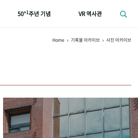
+1
50
주년 기념
VR 역사관
성과 50선
Home
기록물 아카이브
사진 아카이브
숫자로 보는 50년
+1
50
주년 광장
세계와 함께 한 KIHASA