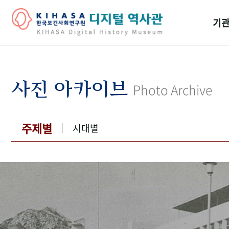
기관
걸어
기관
사진 아카이브
Photo Archive
역대
연구원
주제별
시대별