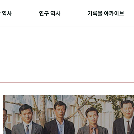
 역사
연구 역사
기록물 아카이브
온 길
정책과 연구
사진 아카이브
 변천사
키워드로 보는 연구 역사
문서 기록물
 기관장
연구자들
행정박물
 사람들
간행물 변천사
영상 기록물