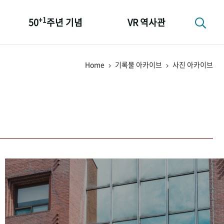
+1
50
주년 기념
VR 역사관
성과 50선
Home
기록물 아카이브
사진 아카이브
숫자로 보는 50년
+1
50
주년 광장
세계와 함께 한 KIHASA