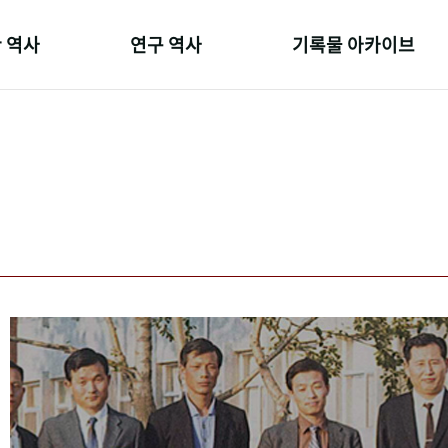
 역사
연구 역사
기록물 아카이브
온 길
정책과 연구
사진 아카이브
 변천사
키워드로 보는 연구 역사
문서 기록물
 기관장
연구자들
행정박물
 사람들
간행물 변천사
영상 기록물