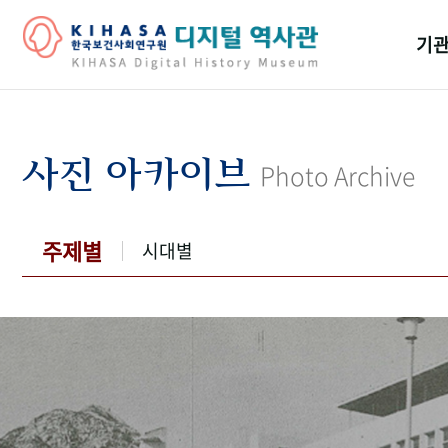
기관
걸어
기관
사진 아카이브
Photo Archive
역대
연구원
주제별
시대별