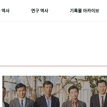
 역사
연구 역사
기록물 아카이브
온 길
정책과 연구
사진 아카이브
 변천사
키워드로 보는 연구 역사
문서 기록물
 기관장
연구자들
행정박물
 사람들
간행물 변천사
영상 기록물