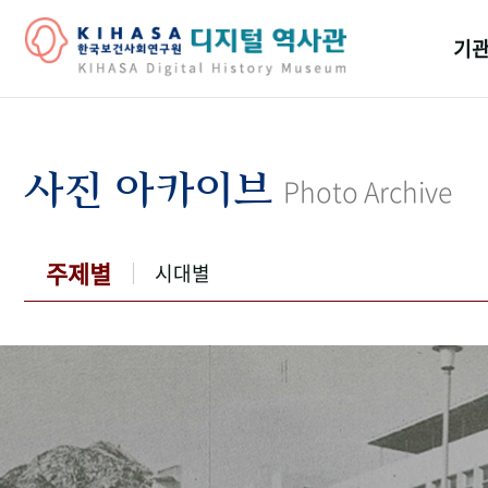
기관
걸어
기관
사진 아카이브
Photo Archive
역대
연구원
주제별
시대별