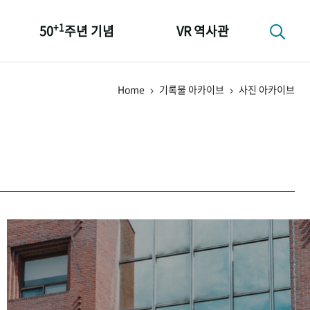
+1
50
주년 기념
VR 역사관
성과 50선
Home
기록물 아카이브
사진 아카이브
숫자로 보는 50년
+1
50
주년 광장
세계와 함께 한 KIHASA