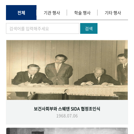
+1
성과 50선
숫자로 보는 50년
50
주년 광장
세계와 함께 한 KIHASA
전체
기관 행사
학술 행사
기타 행사
검색
VR 역사관
보건사회부와 스웨덴 SIDA 협정조인식
1968.07.06