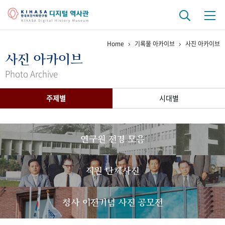
Home
기록물 아카이브
사진 아카이브
기관 역사
사진 아카이브
걸어온 길
기관 변천사
역대 기관장
연구원 사람들
Photo Archive
연구 역사
주제별
시대별
정책과 연구
키워드로 보는 연구 역사
연구자들
간행물 변천사
연구원 전경 모음
기록물 아카이브
직원 단체사진
사진 아카이브
문서 기록물
행정박물
영상 기록물
청사 이전기념 사진 공모전
+1
50
주년 기념