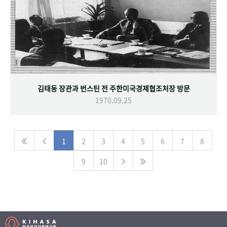
김태동 장관과 번스틴 전 주한미국경제협조처장 방문
1970.09.25
1
2
3
4
5
6
7
8
9
10