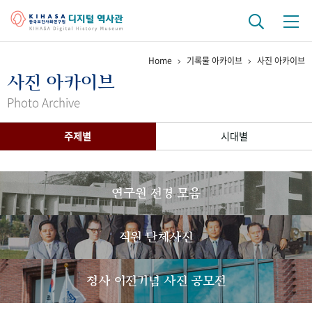
Home
기록물 아카이브
사진 아카이브
기관 역사
사진 아카이브
걸어온 길
기관 변천사
역대 기관장
연구원 사람들
Photo Archive
연구 역사
주제별
시대별
정책과 연구
키워드로 보는 연구 역사
연구자들
간행물 변천사
연구원 전경 모음
기록물 아카이브
직원 단체사진
사진 아카이브
문서 기록물
행정박물
영상 기록물
청사 이전기념 사진 공모전
+1
50
주년 기념