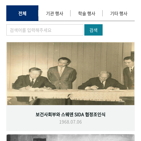
+1
성과 50선
숫자로 보는 50년
50
주년 광장
세계와 함께 한 KIHASA
전체
기관 행사
학술 행사
기타 행사
검색
VR 역사관
보건사회부와 스웨덴 SIDA 협정조인식
1968.07.06