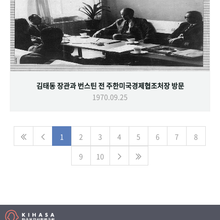
김태동 장관과 번스틴 전 주한미국경제협조처장 방문
1970.09.25
1
2
3
4
5
6
7
8
9
10