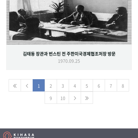
김태동 장관과 번스틴 전 주한미국경제협조처장 방문
1970.09.25
1
2
3
4
5
6
7
8
9
10