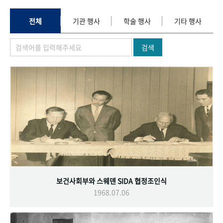
+1
성과 50선
숫자로 보는 50년
50
주년 광장
세계와 함께 한 KIHASA
전체
기관 행사
학술 행사
기타 행사
검색
VR 역사관
보건사회부와 스웨덴 SIDA 협정조인식
1968.07.06