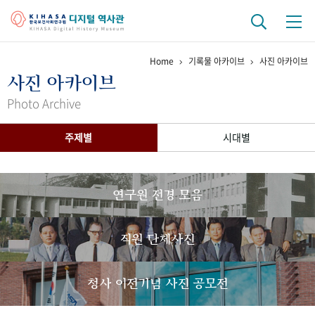
Home
기록물 아카이브
사진 아카이브
기관 역사
사진 아카이브
걸어온 길
기관 변천사
역대 기관장
연구원 사람들
Photo Archive
연구 역사
주제별
시대별
정책과 연구
키워드로 보는 연구 역사
연구자들
간행물 변천사
연구원 전경 모음
기록물 아카이브
직원 단체사진
사진 아카이브
문서 기록물
행정박물
영상 기록물
청사 이전기념 사진 공모전
+1
50
주년 기념