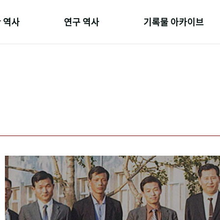
 역사
연구 역사
기록물 아카이브
온 길
정책과 연구
사진 아카이브
 변천사
키워드로 보는 연구 역사
문서 기록물
 기관장
연구자들
행정박물
 사람들
간행물 변천사
영상 기록물