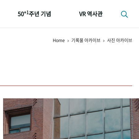
+1
50
주년 기념
VR 역사관
성과 50선
Home
기록물 아카이브
사진 아카이브
숫자로 보는 50년
+1
50
주년 광장
세계와 함께 한 KIHASA