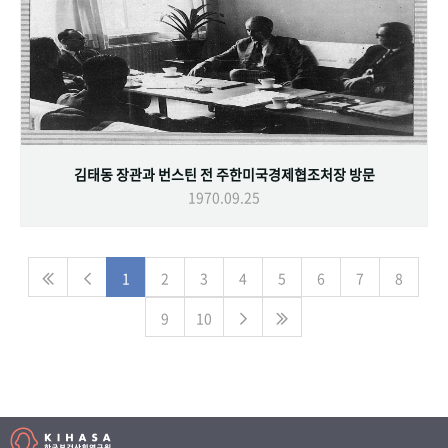
김태동 장관과 번스틴 전 주한미국경제협조처장 방문
1970.09.25
1
2
3
4
5
6
7
8
9
10