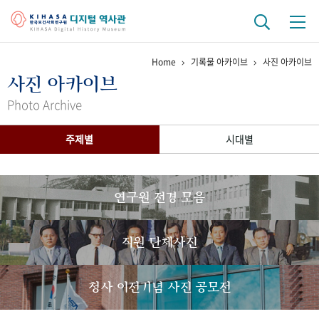
Home
기록물 아카이브
사진 아카이브
기관 역사
사진 아카이브
걸어온 길
기관 변천사
역대 기관장
연구원 사람들
Photo Archive
연구 역사
주제별
시대별
정책과 연구
키워드로 보는 연구 역사
연구자들
간행물 변천사
연구원 전경 모음
기록물 아카이브
직원 단체사진
사진 아카이브
문서 기록물
행정박물
영상 기록물
청사 이전기념 사진 공모전
+1
50
주년 기념