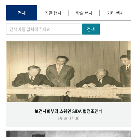
+1
성과 50선
숫자로 보는 50년
50
주년 광장
세계와 함께 한 KIHASA
전체
기관 행사
학술 행사
기타 행사
검색
VR 역사관
보건사회부와 스웨덴 SIDA 협정조인식
1968.07.06