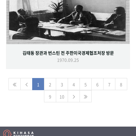
김태동 장관과 번스틴 전 주한미국경제협조처장 방문
1970.09.25
1
2
3
4
5
6
7
8
9
10