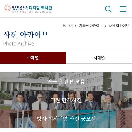
Home
기록물 아카이브
사진 아카이브
기관 역사
사진 아카이브
걸어온 길
기관 변천사
역대 기관장
연구원 사람들
Photo Archive
연구 역사
주제별
시대별
정책과 연구
키워드로 보는 연구 역사
연구자들
간행물 변천사
연구원 전경 모음
기록물 아카이브
직원 단체사진
사진 아카이브
문서 기록물
행정박물
영상 기록물
청사 이전기념 사진 공모전
+1
50
주년 기념