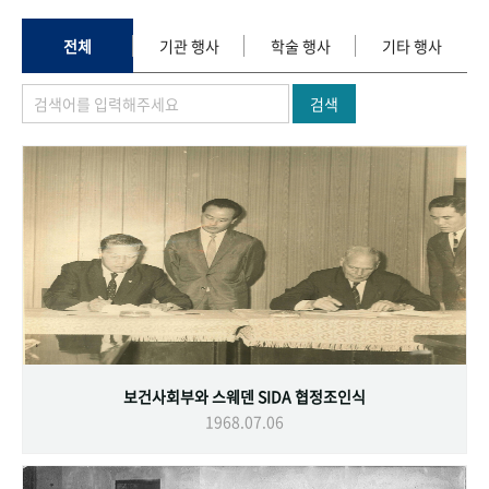
+1
성과 50선
숫자로 보는 50년
50
주년 광장
세계와 함께 한 KIHASA
전체
기관 행사
학술 행사
기타 행사
검색
VR 역사관
보건사회부와 스웨덴 SIDA 협정조인식
1968.07.06