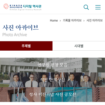
Home
기록물 아카이브
사진 아카이브
기관 역사
사진 아카이브
걸어온 길
기관 변천사
역대 기관장
연구원 사람들
Photo Archive
연구 역사
주제별
시대별
정책과 연구
키워드로 보는 연구 역사
연구자들
간행물 변천사
연구원 전경 모음
기록물 아카이브
직원 단체사진
사진 아카이브
문서 기록물
행정박물
영상 기록물
청사 이전기념 사진 공모전
+1
50
주년 기념