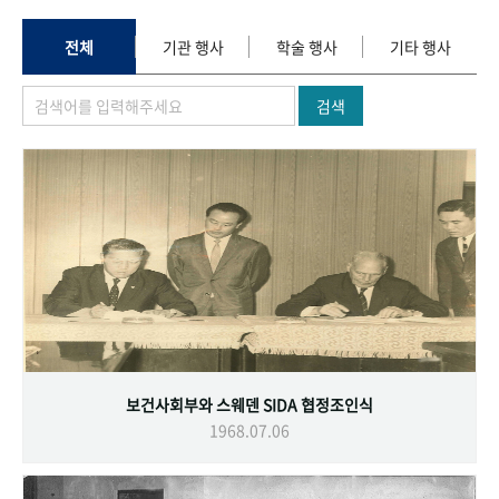
+1
성과 50선
숫자로 보는 50년
50
주년 광장
세계와 함께 한 KIHASA
전체
기관 행사
학술 행사
기타 행사
검색
VR 역사관
보건사회부와 스웨덴 SIDA 협정조인식
1968.07.06