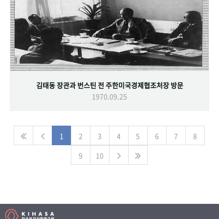
김태동 장관과 번스틴 전 주한미국경제협조처장 방문
1970.09.25
1
2
3
4
5
6
7
8
9
10