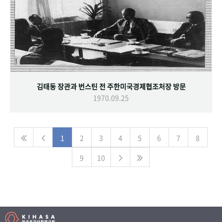
김태동 장관과 번스틴 전 주한미국경제협조처장 방문
1970.09.25
1
2
3
4
5
6
7
8
9
10