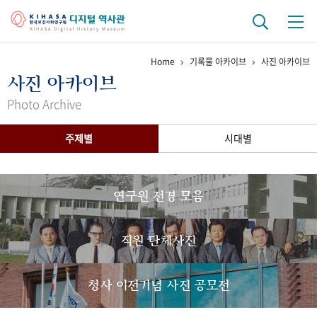
Home
기록물 아카이브
사진 아카이브
기관 역사
사진 아카이브
걸어온 길
기관 변천사
역대 기관장
연구원 사람들
Photo Archive
연구 역사
주제별
시대별
정책과 연구
키워드로 보는 연구 역사
연구자들
간행물 변천사
연구원 전경 모음
기록물 아카이브
직원 단체사진
사진 아카이브
문서 기록물
행정박물
영상 기록물
청사 이전기념 사진 공모전
+1
50
주년 기념