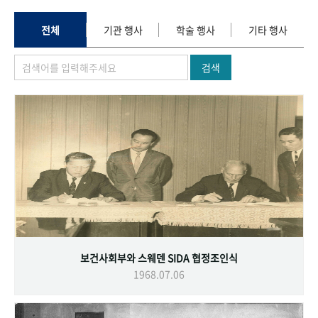
+1
성과 50선
숫자로 보는 50년
50
주년 광장
세계와 함께 한 KIHASA
전체
기관 행사
학술 행사
기타 행사
검색
VR 역사관
보건사회부와 스웨덴 SIDA 협정조인식
1968.07.06