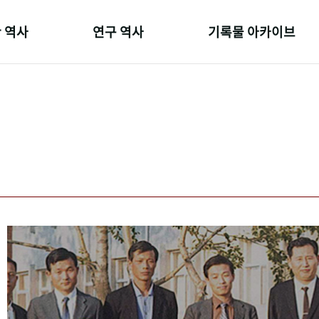
 역사
연구 역사
기록물 아카이브
온 길
정책과 연구
사진 아카이브
 변천사
키워드로 보는 연구 역사
문서 기록물
 기관장
연구자들
행정박물
 사람들
간행물 변천사
영상 기록물