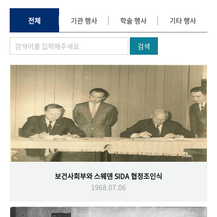
+1
성과 50선
숫자로 보는 50년
50
주년 광장
세계와 함께 한 KIHASA
전체
기관 행사
학술 행사
기타 행사
검색
VR 역사관
보건사회부와 스웨덴 SIDA 협정조인식
1968.07.06