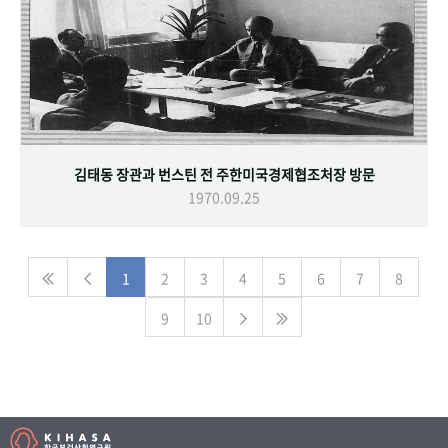
김태동 장관과 번스틴 전 주한미국경제협조처장 방문
1970.09.25
1
2
3
4
5
6
7
8
9
10