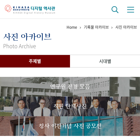
Home
기록물 아카이브
사진 아카이브
기관 역사
사진 아카이브
걸어온 길
기관 변천사
역대 기관장
연구원 사람들
Photo Archive
연구 역사
주제별
시대별
정책과 연구
키워드로 보는 연구 역사
연구자들
간행물 변천사
연구원 전경 모음
기록물 아카이브
직원 단체사진
사진 아카이브
문서 기록물
행정박물
영상 기록물
청사 이전기념 사진 공모전
+1
50
주년 기념